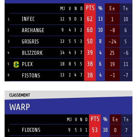
PTS
ÉQUIPE
%
E±
T±
MJ
V
N
D
62
INFEC
13
1
10
12
9
0
3
1
60
10
ARCHANGE
-8
6
9
4
3
2
2
50
8
GRIGRIS
-24
5
13
5
5
3
3
39
4
BLIZZORK
25
-6
14
4
3
7
4
38
6
PLEX
19
11
18
8
5
5
5
38
4
-1
-7
FISTONS
13
2
4
7
6
CLASSEMENT
WARP
PTS
ÉQUIPE
%
E±
T±
MJ
V
N
D
53
FLOCONS
10
0
7
9
5
3
1
1