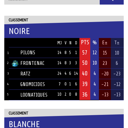
CLASSEMENT
NOIRE
PTS
ÉQUIPE
%
E±
T±
MJ
V
N
D
57
PILONS
12
15
10
14
8
5
1
1
50
10
FRONTENAC
23
6
14
8
3
3
2
40
4
RATZ
-20
-23
24
4
6
14
3
39
4
GNOMICIDES
-21
-12
7
0
1
6
4
36
4
-13
-13
LOONATIQUES
10
2
0
8
5
CLASSEMENT
BLANCHE