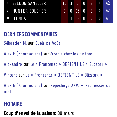
42
SELDON SANGLIER
10
3
0
0
2
1
8
42
HUNTER BOUCHER
0
0
15
0
3
0
9
0
1
16
0
2
41
‘TIPOIS
10
0
DERNIERS COMMENTAIRES
Sébastien M.
sur
Duels de Août
Alex B (Khornadiens)
sur
Zizanie chez les Fistons
Alexandre
sur
Le « Frontenac » DÉFIENT LE « Blizzork »
Vincent
sur
Le « Frontenac » DÉFIENT LE « Blizzork »
Alex B (Khornadiens)
sur
Repêchage XXVI – Promesses de
match
HORAIRE
Coup d’envoi de la saison:
30 mars