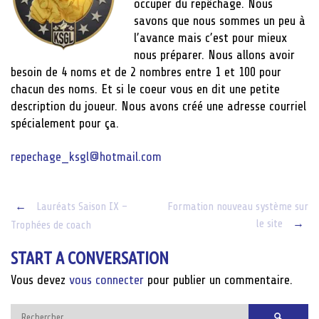
occuper du repêchage. Nous
savons que nous sommes un peu à
l’avance mais c’est pour mieux
nous préparer. Nous allons avoir
besoin de 4 noms et de 2 nombres entre 1 et 100 pour
chacun des noms. Et si le coeur vous en dit une petite
description du joueur. Nous avons créé une adresse courriel
spécialement pour ça.
repechage_ksgl@hotmail.com
Post
←
Lauréats Saison IX –
Formation nouveau système sur
le site
→
Trophées de coach
navigation
START A CONVERSATION
Vous devez
vous connecter
pour publier un commentaire.
Rechercher :