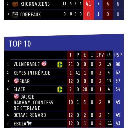
41
7
KHORNADIENS
4
6
11
5
2
4
2
0
1
0
0
CORBEAUX
0
0
0
0
3
TOP 10
JOUEUR
T
P
E
I
JPV
PSP
+/-
ÉQUIPE
VULNÉRABLE
21
0
0
0
2
90
19
1
62
KEYES INTRÉPIDE
1
41
1
0
3
4
2
57
12
0
0
0
2
SKAR
13
3
54
GLACÉ
2
0
20
0
1
4
4
JACKIE
49
10
1
5
0
2
RAKHAM, COUNTESS
0
5
DE STIRLAND
49
OCTAVE RENARD
12
0
2
0
2
1
6
43
12
0
1
0
4
EBOLA
-11
7