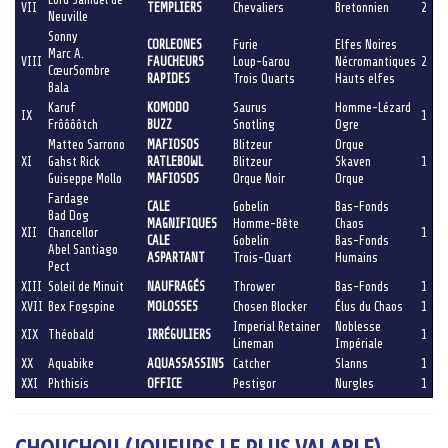
VII
TEMPLIERS
Chevaliers
Bretonnien
2
Neuville
Sonny
CORLEONES
Furie
Elfes Noires
Marc A.
VIII
FAUCHEURS
Loup-Garou
Nécromantiques
2
CœurSombre
RAPIDES
Trois Quarts
Hauts elfes
Bala
Karuf
KOMODO
Saurus
Homme-Lézard
IX
1
Frôôôôtch
BUZZ
Snotling
Ogre
Matteo Sarrono
MAFIOSOS
Blitzeur
Orque
XI
Gahst Rick
RATLEBOWL
Blitzeur
Skaven
1
Guiseppe Mollo
MAFIOSOS
Orque Noir
Orque
Fardage
CALE
Gobelin
Bas-Fonds
Bad Dog
MAGNIFIQUES
Homme-Bête
Chaos
XII
Chancellor
1
CALE
Gobelin
Bas-Fonds
Abel Santiago
ASPARTANT
Trois-Quart
Humains
Pect
XIII
Soleil de Minuit
NAUFRAGÉS
Thrower
Bas-Fonds
1
XVII
Bex Fogspine
MOLOSSES
Chosen Blocker
Élus du Chaos
1
Imperial Retainer
Noblesse
XIX
Théobald
IRRÉGULIERS
1
Lineman
Impériale
XX
Aquabike
AQUASSASSINS
Catcher
Slanns
1
XXI
Phthisis
OFFICE
Pestigor
Nurgles
1