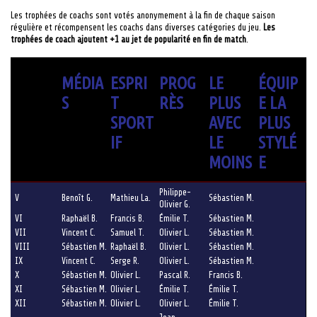
Les trophées de coachs sont votés anonymement à la fin de chaque saison
régulière et récompensent les coachs dans diverses catégories du jeu.
Les
trophées de coach ajoutent +1 au jet de popularité en fin de match
.
MÉDIA
ESPRI
PROG
LE
ÉQUIP
S
T
RÈS
PLUS
E LA
SPORT
AVEC
PLUS
IF
LE
STYLÉ
MOINS
E
Philippe-
V
Benoît G.
Mathieu La.
Sébastien M.
Olivier G.
VI
Raphaël B.
Francis B.
Émilie T.
Sébastien M.
VII
Vincent C.
Samuel T.
Olivier L.
Sébastien M.
VIII
Sébastien M.
Raphaël B.
Olivier L.
Sébastien M.
IX
Vincent C.
Serge R.
Olivier L.
Sébastien M.
X
Sébastien M.
Olivier L.
Pascal R.
Francis B.
XI
Sébastien M.
Olivier L.
Émilie T.
Émilie T.
XII
Sébastien M.
Olivier L.
Olivier L.
Émilie T.