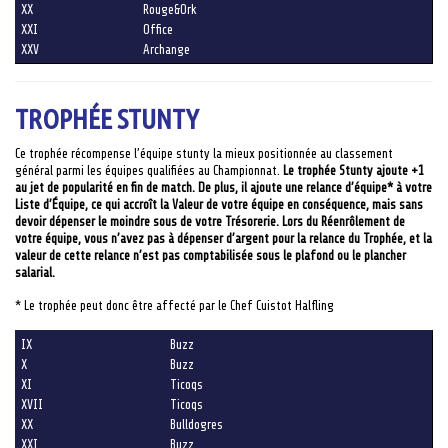
XX
Rouge&Ork
XXI
Office
XXV
Archange
TROPHÉE STUNTY
Ce trophée récompense l’équipe stunty la mieux positionnée au classement
général parmi les équipes qualifiées au Championnat.
Le trophée Stunty ajoute +1
au jet de popularité en fin de match.
De plus, il ajoute une relance d’équipe* à votre
Liste d’Équipe, ce qui accroît la Valeur de votre équipe en conséquence, mais sans
devoir dépenser le moindre sous de votre Trésorerie. Lors du Réenrôlement de
votre équipe, vous n’avez pas à dépenser d’argent pour la relance du Trophée, et la
valeur de cette relance n’est pas comptabilisée sous le plafond ou le plancher
salarial.
* Le trophée peut donc être affecté par le Chef Cuistot Halfling
IX
Buzz
X
Buzz
XI
Ticoqs
XVII
Ticoqs
XX
Bulldogres
XXI
Buzz