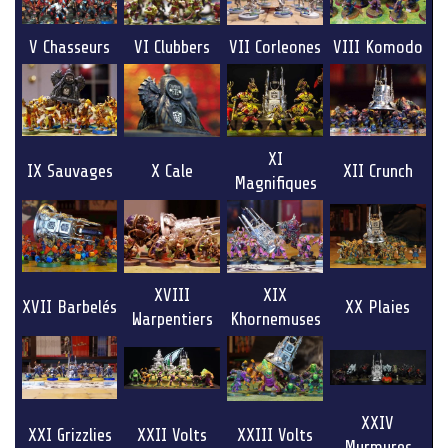
V Chasseurs
VI Clubbers
VII Corleones
VIII Komodo
XI
IX Sauvages
X Cale
XII Crunch
Magnifiques
XVIII
XIX
XVII Barbelés
XX Plaies
Warpentiers
Khornemuses
XXIV
XXI Grizzlies
XXII Volts
XXIII Volts
Murmures