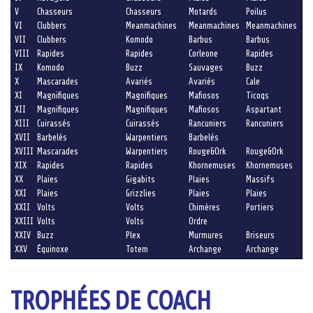
V
Chasseurs
Chasseurs
Motards
Poilus
VI
Clubbers
Meanmachines
Meanmachines
Meanmachines
VII
Clubbers
Komodo
Barbus
Barbus
VIII
Rapides
Rapides
Corleone
Rapides
IX
Komodo
Buzz
Sauvages
Buzz
X
Mascarades
Avariés
Avariés
Cale
XI
Magnifiques
Magnifiques
Mafiosos
Ticoqs
XII
Magnifiques
Magnifiques
Mafiosos
Aspartant
XIII
Cuirassés
Cuirassés
Rancuniers
Rancuniers
XVII
Barbelés
Warpentiers
Barbelés
XVIII
Mascarades
Warpentiers
Rouge&Ork
Rouge&Ork
XIX
Rapides
Rapides
Khornemuses
Khornemuses
XX
Plaies
Gigabits
Plaies
Massifs
XXI
Plaies
Grizzlies
Plaies
Plaies
XXII
Volts
Volts
Chimères
Portiers
XXIII
Volts
Volts
Ordre
XXIV
Buzz
Plex
Murmures
Briseurs
XXV
Équinoxe
Totem
Archange
Archange
TROPHÉES DE COACH