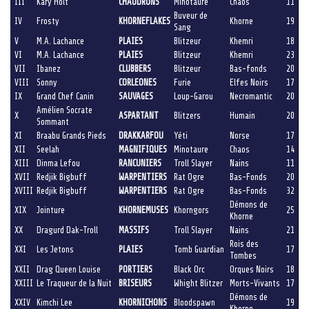
III
Kary Holt
CHAUDRONS
Minotaure
Chaos
11
Buveur de
IV
Frosty
KHORNEFLAKES
Khorne
19
Sang
V
M.A. Lachance
PLAIES
Blitzeur
Khemri
18
VI
M.A. Lachance
PLAIES
Blitzeur
Khemri
23
VII
Ibanez
CLUBBERS
Blitzeur
Bas-fonds
20
VIII
Sonny
CORLEONES
Furie
Elfes Noirs
17
IX
Grand Chef Canin
SAUVAGES
Loup-Garou
Necromantic
20
Amélien Socrate
X
ASPARTANT
Blitzers
Humain
20
Sommant
XI
Braabu Grands Pieds
DRAKKARFOU
Yéti
Norse
17
XII
Seelah
MAGNIFIQUES
Minotaure
Chaos
14
XIII
Dinma Lefou
RANCUNIERS
Troll Slayer
Nains
11
XVII
Redjik Bigbuff
WARPENTIERS
Rat Ogre
Bas-Fonds
20
XVIII
Redjik Bigbuff
WARPENTIERS
Rat Ogre
Bas-Fonds
32
Démons de
XIX
Jointure
KHORNEMUSES
Khorngors
25
Khorne
XX
Dragurd Dak-Troll
MASSIFS
Troll Slayer
Nains
21
Rois des
XXI
Les Jetons
PLAIES
Tomb Guardian
17
Tombes
XXII
Drag Queen Louise
PORTIERS
Black Orc
Orques Noirs
18
XXIII
Le Traqueur de la Nuit
BRISEURS
Whight Blitzer
Morts-Vivants
17
Démons de
XXIV
Kimchi Lee
KHORNICHONS
Bloodspawn
19
Khorne