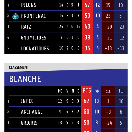
57
PILONS
12
15
10
14
8
5
1
1
50
10
FRONTENAC
23
6
14
8
3
3
2
40
4
RATZ
-20
-23
24
4
6
14
3
39
4
GNOMICIDES
-21
-12
7
0
1
6
4
36
4
-13
-13
LOONATIQUES
10
2
0
8
5
CLASSEMENT
BLANCHE
PTS
ÉQUIPE
%
E±
T±
MJ
V
N
D
62
INFEC
13
1
10
12
9
0
3
1
60
10
ARCHANGE
-8
6
9
4
3
2
2
50
8
GRIGRIS
-24
5
13
5
5
3
3