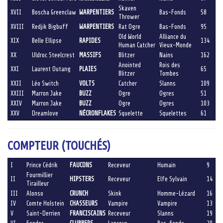
Skaven
XVII
Boscha Greenclaw
WARPENTIERS
Bas-Fonds
58
Thrower
XVIII
Redjik Bigbuff
WARPENTIERS
Rat Ogre
Bas-Fonds
95
Old World
Alliance du
XIX
Belle Ellipse
RAPIDES
134
Human Catcher
Vieux-Monde
XX
Uldroc Steelcrest
MASSIFS
Blitzer
Nains
162
Anointed
Rois des
XXI
Laurent Outang
PLAIES
65
Blitzer
Tombes
XXII
Léo Switch
VOLTS
Catcher
Slanns
109
XXIII
Marron Jake
BUZZ
Ogre
Ogres
51
XXIV
Marron Jake
BUZZ
Ogre
Ogres
103
XXV
Dreamlove
NÉCRONFLAKES
Squelette
Squelettes
61
COMPTEUR (TOUCHÉS)
I
Prince Cédrik
FAUCONS
Receveur
Humain
9
Fourmillier
II
HIPSTERS
Receveur
Elfe Sylvain
14
Tirailleur
III
Alonso
CRUNCH
Skink
Homme-Lézard
16
IV
Comte Holstein
CHASSEURS
Vampire
Vampire
13
V
Saint-Derrien
FRANCISCAINS
Receveur
Slanns
19