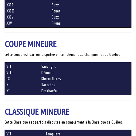
XXII
Buzz
XXIII
Pouet
XXIV
Buzz
XXV
Pilons
COUPE MINEURE
Cette coupe est parfois disputée en complément au Championnat de Québec
VII
Sauvages
VIII
Démons
IX
Khorneflakes
X
Sacoches
XI
Drakkarfou
CLASSIQUE MINEURE
Cette Classique est parfois disputée en complément à la Classique de Québec.
VII
Templiers