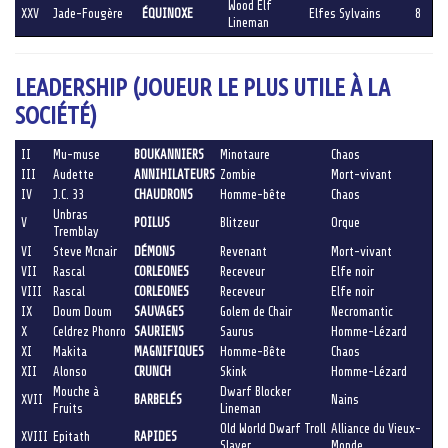
Wood Elf
XXV
Jade-Fougère
ÉQUINOXE
Elfes Sylvains
8
Lineman
LEADERSHIP (JOUEUR LE PLUS UTILE À LA
SOCIÉTÉ)
II
Mu-muse
BOUKANNIERS
Minotaure
Chaos
III
Audette
ANNIHILATEURS
Zombie
Mort-vivant
IV
J.C. 33
CHAUDRONS
Homme-bête
Chaos
Unbras
V
POILUS
Blitzeur
Orque
Tremblay
VI
Steve Mcnair
DÉMONS
Revenant
Mort-vivant
VII
Rascal
CORLEONES
Receveur
Elfe noir
VIII
Rascal
CORLEONES
Receveur
Elfe noir
IX
Doum Doum
SAUVAGES
Golem de Chair
Necromantic
X
Celdrez Phonro
SAURIENS
Saurus
Homme-Lézard
XI
Makita
MAGNIFIQUES
Homme-Bête
Chaos
XII
Alonso
CRUNCH
Skink
Homme-Lézard
Mouche à
Dwarf Blocker
XVII
BARBELÉS
Nains
Fruits
Lineman
Old World Dwarf Troll
Alliance du Vieux-
XVIII
Epitath
RAPIDES
Slayer
Monde