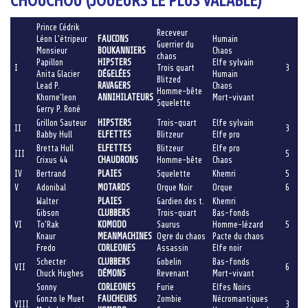
CHOUCHOU (JOUEURS LE PLUS VALABLE)
Prince Cédrik
Receveur
Léon L’étripeur
FAUCONS
Humain
Guerrier du
Monsieur
BOUKANNIERS
Chaos
chaos
Papillon
HIPSTERS
Elfe sylvain
I
Trois quart
3
Anita Glacier
DÉGELÉES
Humain
Blitzed
Lead P.
RAVAGERS
Chaos
Homme-bête
Khorne’leon
ANNIHILATEURS
Mort-vivant
Squelette
Gerry P. Roné
Grillon Sauteur
HIPSTERS
Trois-quart
Elfe sylvain
II
3
Babby Hull
ELFETTES
Blitzeur
Elfe pro
Bretta Hull
ELFETTES
Blitzeur
Elfe pro
III
5
Crixus 44
CHAUDRONS
Homme-bête
Chaos
IV
Bertrand
PLAIES
Squelette
Khemri
5
V
Adonibal
MOTARDS
Orque Noir
Orque
6
Walter
PLAIES
Gardien des t.
Khemri
Gibson
CLUBBERS
Trois-quart
Bas-fonds
VI
To’Rak
KOMODO
Saurus
Homme-lézard
5
Knaur
MEANMACHINES
Ogre du chaos
Pacte du chaos
Fredo
CORLEONES
Assassin
Elfe noir
Schecter
CLUBBERS
Gobelin
Bas-fonds
VII
6
Chuck Hughes
DÉMONS
Revenant
Mort-vivant
Sonny
CORLEONES
Furie
Elfes Noirs
Gonzo le Muet
FAUCHEURS
Zombie
Nécromantiques
VIII
3