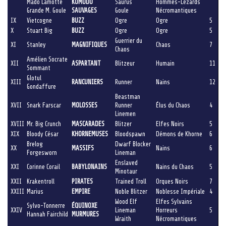
Mado Lamotte
KOMODO
Saurus
Hommes-Lézards
Grande M. Goule
SAUVAGES
Goule
Nécromantiques
IX
Vietcogne
BUZZ
Ogre
Ogre
5
X
Stuart Big
BUZZ
Ogre
Ogre
5
Guerrier du
XI
Stanley
MAGNIFIQUES
Chaos
7
Chaos
Amélien Socrate
XII
ASPARTANT
Blitzeur
Humain
11
Sommant
Glotul
XIII
RANCUNIERS
Runner
Nains
12
Gondaffure
Beastman
XVII
Snark Farscar
MOLOSSES
Runner
Élus du Chaos
4
Linemen
XVIII
Mr. Big Crunch
MASCARADES
Blitzer
Elfes Noirs
5
XIX
Bloody César
KHORNEMUSES
Bloodspawn
Démons de Khorne
6
Brelog
Dwarf Blocker
XX
MASSIFS
Nains
6
Forgesworn
Lineman
Enslaved
XXI
Corinne Corail
BABYLONAINS
Nains du Chaos
5
Minotaur
XXII
Krakentroll
PIRATES
Trained Troll
Orques Noirs
7
XXIII
Marius
EMPIRE
Noble Blitzer
Noblesse Impériale
4
Wood Elf
Elfes Sylvains
Sylvo-Tonnerre
ÉQUINOXE
XXIV
Lineman
Horreurs
5
Hannah Fairchild
MURMURES
Wraith
Nécromantiques