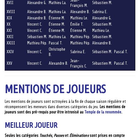
Jean-
XVII
Alexandre G.
Mathieu La.
Sébastien M.
François M.
XVIII
Alexandre B.
Mathieu La.
Alexandre B.
Sabrina E.
XIX
Alexandre B.
Étienne M.
Mathieu Le.
Alexandre G.
XX
Vincent C.
Étienne M.
Émilie T.
Sébastien M.
XXI
Vincent C.
Étienne M.
Étienne M.
Mathieu Le.
XXII
Sébastien M.
Mathieu La.
Mathieu Pép.
Sébastien M.
XXIII
Mathieu Pép.
Pascal T.
Mathieu Pép.
Alexandre B.
Christophe
XXIV
Vincent C.
Sabrina E.
Sébastien M.
Pascal T.
B.
Jean-
XXV
Vincent C.
Alexandre B.
Sébastien M.
Pascal T.
François C.
MENTIONS DE JOUEURS
Les mentions de joueurs sont octroyées à la fin de chaque saison régulière et
récompensent les meneurs dans diverses catégories du jeu.
Les mentions de
joueurs sont des pré-requis pour être intronisé au
Temple de la renommée
.
MEILLEUR JOUEUR
Seules les catégories
Touchés
,
Passes
et
Éliminations
sont prises en compte