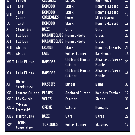
VI
Fender
CLUBBERS
Lanceur
Bas-fonds
20
VII
Takal
KOMODO
Skink
Homme-Lézard
21
Takal
KOMODO
Skink
Homme-Lézard
VIII
12
Sonny
C
ORLEONES
Furie
Elfes Noires
IX
Takal
KOMODO
Skink
Homme-Lézard
19
X
Stuart Big
BUZZ
Ogre
Ogre
13
XI
Bad Dog
MAGNIFIQUES
Homme-Bête
Chaos
23
XII
Bad Dog
MAGNIFIQUES
Homme-Bête
Chaos
16
XIII
Alonso
CRUNCH
Skink
Hommes Lézards
21
XVII
Alvida
CALE
Gutter Runner
Bas-Fonds
14
Old World Human
Alliance du Vieux-
XVIII
Belle Ellipse
RAPIDES
20
Catcher
Monde
Old World Human
Alliance du Vieux-
XIX
Belle Ellipse
RAPIDES
44
Catcher
Monde
Uldroc
XX
MASSIFS
Blitzer
Nains
39
Steelcresst
XXI
Laurent Outang
PLAIES
Anointed Blitzer
Rois des Tombes
17
XXII
Léo Switch
VOLTS
Catcher
Slanns
31
Tristan
XXIII
ORDRE
Catcher
Humains
19
Brumevif
XXIV
Marron Jake
BUZZ
Ogre
Ogres
22
Thrilik
XXV
TOXIQUES
Gutter Runner
Skavens
17
Copperclaw