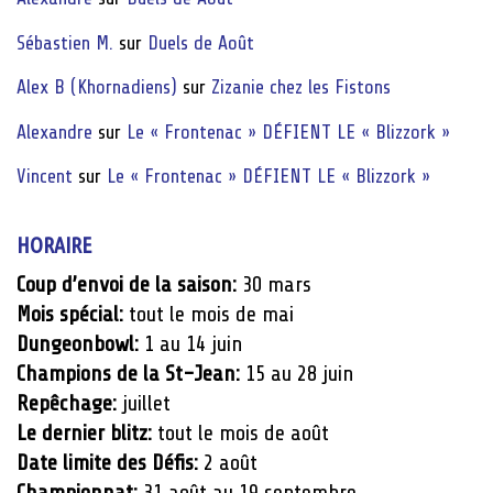
Sébastien M.
sur
Duels de Août
Alex B (Khornadiens)
sur
Zizanie chez les Fistons
Alexandre
sur
Le « Frontenac » DÉFIENT LE « Blizzork »
Vincent
sur
Le « Frontenac » DÉFIENT LE « Blizzork »
HORAIRE
Coup d’envoi de la saison:
30 mars
Mois spécial:
tout le mois de mai
Dungeonbowl:
1 au 14 juin
Champions de la St-Jean:
15 au 28 juin
Repêchage:
juillet
Le dernier blitz:
tout le mois de août
Date limite des Défis:
2 août
Championnat:
31 août au 19 septembre