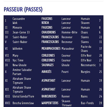
PASSEUR (PASSES)
Cassandre
FAUCONS
Lanceur
Humain
I
7
Wok
NINJA
Lanceur
Skaven
II
Mimorin
FAUCONS
Lanceur
Humain
8
III
Jean-Corne 33
CHAUDRONS
Homme-Bête
Chaos
6
IV
Saint-Nabor
FRANCISCAINS
Receveur
Slanns
22
V
Saint-Nabor
FRANCISCAINS
Receveur
Slanns
31
Pacte du
VI
Wilhekm
MEANMACHINES
Maraudeur
37
Chaos
VII
Mary
CORLEONES
Coureur
Elfe Noir
28
VIII
Vyc Time
CORLEONES
Coureur
Elfe Noir
23
IX
New Ghoule
SAUVAGES
Ghoule
Necromantic
3
Amène Salvador
X
AVARIÉS
Pourri
Nurgles
25
Partam
Abraham Shane
XI
ASPARTANT
Lanceur
Humain
19
Tigmate
Abraham Shane
XII
ASPARTANT
Lanceur
Humain
26
Tigmate
XIII
Glotul Gondaffure
RANCUNIERS
Runner
Nains
24
Skaven
XVII
Boscha Greenclaw
WARPENTIERS
Bas-Fonds
19
Thrower