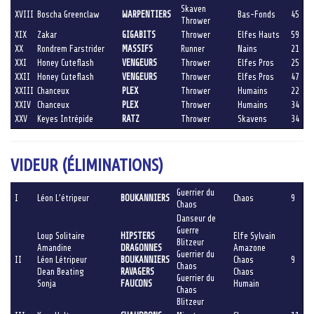
Skaven
XVIII
Boscha Greenclaw
WARPENTIERS
Bas-Fonds
45
Thrower
XIX
Zakar
GIGABITS
Thrower
Elfes Hauts
59
XX
Rondrem Farstrider
MASSIFS
Runner
Nains
21
XXI
Honey Cuteflash
VENGEURS
Thrower
Elfes Pros
25
XXII
Honey Cuteflash
VENGEURS
Thrower
Elfes Pros
47
XXIII
Chanceux
PLEX
Thrower
Humains
22
XXIV
Chanceux
PLEX
Thrower
Humains
34
XXV
Keyes Intrépide
RATZ
Thrower
Skavens
34
VIDEUR (ÉLIMINATIONS)
Guerrier du
I
Léon L’étripeur
BOUKANNIERS
Chaos
9
Chaos
Danseur de
Guerre
Loup Solitaire
HIPSTERS
Elfe Sylvain
Blitzeur
Amandine
DRAGONNES
Amazone
Guerrier du
II
Léon Létripeur
BOUKANNIERS
Chaos
9
Chaos
Dean Beating
RAVAGERS
Chaos
Guerrier du
Sonja
FAUCONS
Humain
Chaos
Blitzeur