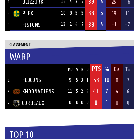
39
4
BLIZZORK
25
-6
14
4
3
7
4
38
6
PLEX
19
11
18
8
5
5
5
38
4
-1
-7
FISTONS
13
2
4
7
6
CLASSEMENT
WARP
PTS
ÉQUIPE
%
E±
T±
MJ
V
N
D
53
FLOCONS
10
0
7
9
5
3
1
1
41
7
KHORNADIENS
4
6
11
5
2
4
2
0
1
0
0
CORBEAUX
0
0
0
0
3
TOP 10