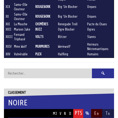
Samu-Elle
XIX
ROUGE&ORK
Big ‘Un Blocker
Orques
Clouteur
Samu-Elle
XX
ROUGE&ORK
Big ‘Un Blocker
Orques
Clouteur
XXI
La Mouche
CHIMÈRES
Renegade Troll
Pacte du Chaos
XXII
Maroon Jake
BUZZ
Ogre Blocker
Ogres
Fernand
XXIII
VOLTS
Blitzer
Slanns
Triphasé
Horreurs
XXIV
Mme Wolf
MURMURES
Werewolf
Nécromantiques
XXV
Vulnérable
PLEX
Halfling
Humains
Rechercher :
CLASSEMENT
NOIRE
PTS
ÉQUIPE
%
E±
T±
MJ
V
N
D