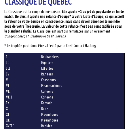
CLASSIQUE DE QUÉBEC
La Classique est la coupe de mi-saison.
Elle ajoute +1 au jet de popularité en fin de
match. De plus, il ajoute une relance d’équipe* à votre Liste d’Équipe, ce qui accroît
la Valeur de votre équipe en conséquence, mais sans devoir dépenser le moindre
sous de votre Trésorerie. La valeur de cette relance n’est pas comptabilisée sous
le plancher salarial.
La Classique est parfois remplacée par un événement
Dungeonbowl
, un
Deathbowl
ou un
Sevens
.
* Le trophée peut donc être affecté par le Chef Cuistot Halfling
I
Boukanniers
II
Hipsters
III
Elfettes
IV
Rangers
V
Chasseurs
VI
Meanmachines
VII
Corleone
VIII
Corleone
IX
Komodo
X
Buzz
XI
Magnifiques
XII
Magnifiques
XVIII
Rapides