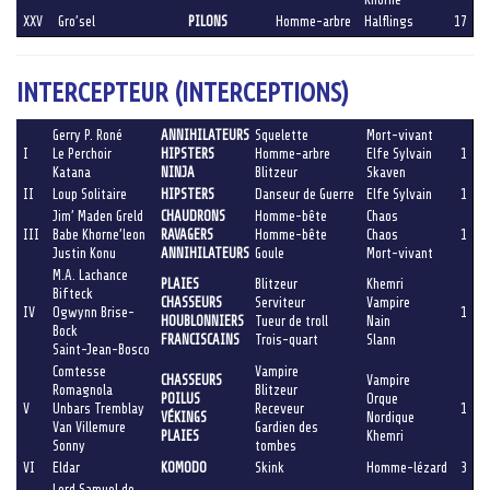
XXV
Gro’sel
PILONS
Homme-arbre
Halflings
17
INTERCEPTEUR (INTERCEPTIONS)
Gerry P. Roné
ANNIHILATEURS
Squelette
Mort-vivant
I
Le Perchoir
HIPSTERS
Homme-arbre
Elfe Sylvain
1
Katana
NINJA
Blitzeur
Skaven
II
Loup Solitaire
HIPSTERS
Danseur de Guerre
Elfe Sylvain
1
Jim’ Maden Greld
CHAUDRONS
Homme-bête
Chaos
III
Babe Khorne’leon
RAVAGERS
Homme-bête
Chaos
1
Justin Konu
ANNIHILATEURS
Goule
Mort-vivant
M.A. Lachance
PLAIES
Blitzeur
Khemri
Bifteck
CHASSEURS
Serviteur
Vampire
IV
Ogwynn Brise-
1
HOUBLONNIERS
Tueur de troll
Nain
Bock
FRANCISCAINS
Trois-quart
Slann
Saint-Jean-Bosco
Comtesse
Vampire
CHASSEURS
Vampire
Romagnola
Blitzeur
POILUS
Orque
V
Unbars Tremblay
Receveur
1
VÉKINGS
Nordique
Van Villemure
Gardien des
PLAIES
Khemri
Sonny
tombes
VI
Eldar
KOMODO
Skink
Homme-lézard
3
Lord Samuel de