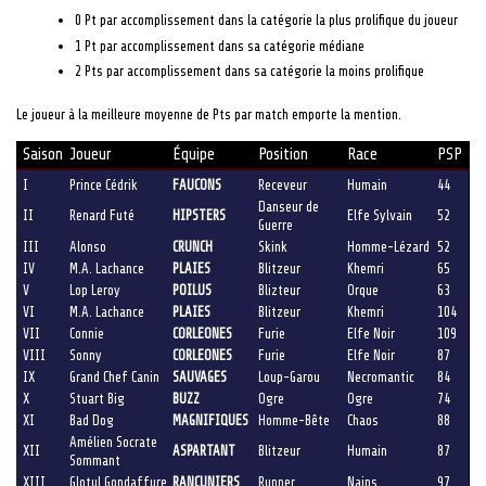
0 Pt par accomplissement dans la catégorie la plus prolifique du joueur
1 Pt par accomplissement dans sa catégorie médiane
2 Pts par accomplissement dans sa catégorie la moins prolifique
Le joueur à la meilleure moyenne de Pts par match emporte la mention.
Saison
Joueur
Équipe
Position
Race
PSP
I
Prince Cédrik
FAUCONS
Receveur
Humain
44
Danseur de
II
Renard Futé
HIPSTERS
Elfe Sylvain
52
Guerre
III
Alonso
CRUNCH
Skink
Homme-Lézard
52
IV
M.A. Lachance
PLAIES
Blitzeur
Khemri
65
V
Lop Leroy
POILUS
Blizteur
Orque
63
VI
M.A. Lachance
PLAIES
Blitzeur
Khemri
104
VII
Connie
CORLEONES
Furie
Elfe Noir
109
VIII
Sonny
CORLEONES
Furie
Elfe Noir
87
IX
Grand Chef Canin
SAUVAGES
Loup-Garou
Necromantic
84
X
Stuart Big
BUZZ
Ogre
Ogre
74
XI
Bad Dog
MAGNIFIQUES
Homme-Bête
Chaos
88
Amélien Socrate
XII
ASPARTANT
Blitzeur
Humain
87
Sommant
XIII
Glotul Gondaffure
RANCUNIERS
Runner
Nains
97