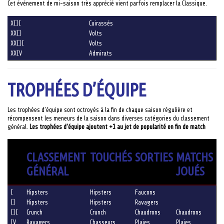
Cet événement de mi-saison très apprécié vient parfois remplacer la Classique.
XIII
Cuirassés
XXII
Volts
XXIII
Volts
XXIV
Admirats
TROPHÉES D’ÉQUIPE
Les trophées d’équipe sont octroyés à la fin de chaque saison régulière et
récompensent les meneurs de la saison dans diverses catégories du classement
général.
Les trophées d’équipe ajoutent +1 au jet de popularité en fin de match
CLASSEMENT
TOUCHÉS
SORTIES
MATCHS
GÉNÉRAL
JOUÉS
I
Hipsters
Hipsters
Faucons
II
Hipsters
Hipsters
Ravagers
III
Crunch
Crunch
Chaudrons
Chaudrons
IV
Ravagers
Chasseurs
Plaies
Plaies