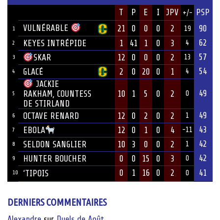
JOUEUR
T
P
E
I
JPV
PSP
+/-
ÉQUIPE
VULNÉRABLE
21
0
0
0
2
90
19
1
62
KEYES INTRÉPIDE
1
41
1
0
3
4
2
57
12
0
0
0
2
SKAR
13
3
54
GLACÉ
2
0
20
0
1
4
4
JACKIE
49
10
1
5
0
2
RAKHAM, COUNTESS
0
5
DE STIRLAND
49
OCTAVE RENARD
12
0
2
0
2
1
6
43
12
0
1
0
4
EBOLA
-11
7
42
SELDON SANGLIER
10
3
0
0
2
1
8
42
HUNTER BOUCHER
0
0
15
0
3
0
9
0
1
16
0
2
41
‘TIPOIS
10
0
DERNIERS COMMENTAIRES
Alexandre
sur
Duels de Août