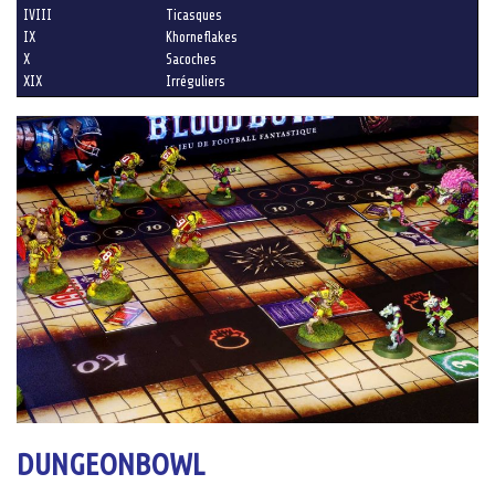
IVIII
Ticasques
IX
Khorneflakes
X
Sacoches
XIX
Irréguliers
DUNGEONBOWL