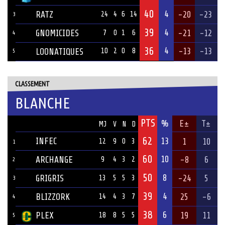
40
4
RATZ
-20
-23
24
4
6
14
3
39
4
GNOMICIDES
-21
-12
7
0
1
6
4
36
4
-13
-13
LOONATIQUES
10
2
0
8
5
CLASSEMENT
BLANCHE
PTS
ÉQUIPE
%
E±
T±
MJ
V
N
D
62
INFEC
13
1
10
12
9
0
3
1
60
10
ARCHANGE
-8
6
9
4
3
2
2
50
8
GRIGRIS
-24
5
13
5
5
3
3
39
4
BLIZZORK
25
-6
14
4
3
7
4
38
6
PLEX
19
11
18
8
5
5
5