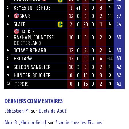
62
KEYES INTRÉPIDE
1
41
1
0
3
4
2
57
12
0
0
0
2
SKAR
13
3
54
GLACÉ
2
0
20
0
1
4
4
JACKIE
49
10
1
5
0
2
RAKHAM, COUNTESS
0
5
DE STIRLAND
49
OCTAVE RENARD
12
0
2
0
2
1
6
43
12
0
1
0
4
EBOLA
-11
7
42
SELDON SANGLIER
10
3
0
0
2
1
8
42
HUNTER BOUCHER
0
0
15
0
3
0
9
0
1
16
0
2
41
‘TIPOIS
10
0
DERNIERS COMMENTAIRES
Sébastien M.
sur
Duels de Août
Alex B (Khornadiens)
sur
Zizanie chez les Fistons