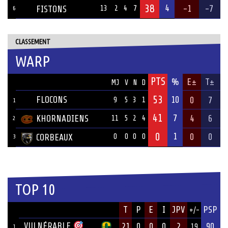
38
4
-1
-7
FISTONS
13
2
4
7
6
CLASSEMENT
WARP
PTS
ÉQUIPE
%
E±
T±
MJ
V
N
D
53
FLOCONS
10
0
7
9
5
3
1
1
41
7
KHORNADIENS
4
6
11
5
2
4
2
0
1
0
0
CORBEAUX
0
0
0
0
3
TOP 10
JOUEUR
T
P
E
I
JPV
PSP
+/-
ÉQUIPE
VULNÉRABLE
21
0
0
0
2
90
19
1