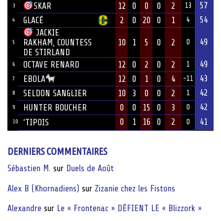
57
12
0
0
0
2
SKAR
13
3
54
GLACÉ
2
0
20
0
1
4
4
JACKIE
49
10
1
5
0
2
RAKHAM, COUNTESS
0
5
DE STIRLAND
49
OCTAVE RENARD
12
0
2
0
2
1
6
43
12
0
1
0
4
EBOLA
-11
7
42
SELDON SANGLIER
10
3
0
0
2
1
8
42
HUNTER BOUCHER
0
0
15
0
3
0
9
0
1
16
0
2
41
‘TIPOIS
10
0
DERNIERS COMMENTAIRES
Sébastien M.
sur
Duels de Août
Alex B (Khornadiens)
sur
Zizanie chez les Fistons
Alexandre
sur
Le « Frontenac » DÉFIENT LE « Blizzork »