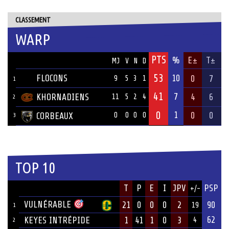
CLASSEMENT
WARP
PTS
ÉQUIPE
%
E±
T±
MJ
V
N
D
53
FLOCONS
10
0
7
9
5
3
1
1
41
7
KHORNADIENS
4
6
11
5
2
4
2
0
1
0
0
CORBEAUX
0
0
0
0
3
TOP 10
JOUEUR
T
P
E
I
JPV
PSP
+/-
ÉQUIPE
VULNÉRABLE
21
0
0
0
2
90
19
1
62
KEYES INTRÉPIDE
1
41
1
0
3
4
2