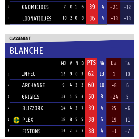
39
4
GNOMICIDES
-21
-12
7
0
1
6
4
36
4
-13
-13
LOONATIQUES
10
2
0
8
5
CLASSEMENT
BLANCHE
PTS
ÉQUIPE
%
E±
T±
MJ
V
N
D
62
INFEC
13
1
10
12
9
0
3
1
60
10
ARCHANGE
-8
6
9
4
3
2
2
50
8
GRIGRIS
-24
5
13
5
5
3
3
39
4
BLIZZORK
25
-6
14
4
3
7
4
38
6
PLEX
19
11
18
8
5
5
5
38
4
-1
-7
FISTONS
13
2
4
7
6