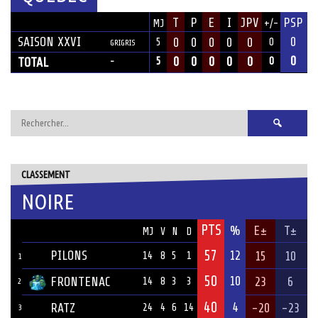
SAISON
T
P
E
I
JPV
PSP
MJ
+/-
ÉQUIPE
SAISON XXVI
0
0
0
0
0
0
5
0
GRIGRIS
0
0
0
0
0
0
TOTAL
5
0
-
Rechercher :
CLASSEMENT
NOIRE
PTS
ÉQUIPE
%
E±
T±
MJ
V
N
D
57
PILONS
12
15
10
14
8
5
1
1
50
10
FRONTENAC
23
6
14
8
3
3
2
40
4
RATZ
-20
-23
24
4
6
14
3