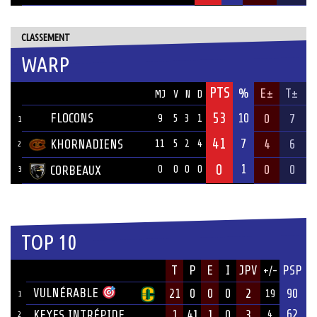
CLASSEMENT
WARP
PTS
ÉQUIPE
%
E±
T±
MJ
V
N
D
53
FLOCONS
10
0
7
9
5
3
1
1
41
7
KHORNADIENS
4
6
11
5
2
4
2
0
1
0
0
CORBEAUX
0
0
0
0
3
TOP 10
JOUEUR
T
P
E
I
JPV
PSP
+/-
ÉQUIPE
VULNÉRABLE
21
0
0
0
2
90
19
1
62
KEYES INTRÉPIDE
1
41
1
0
3
4
2