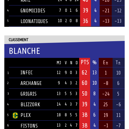
39
4
GNOMICIDES
-21
-12
7
0
1
6
4
36
4
-13
-13
LOONATIQUES
10
2
0
8
5
CLASSEMENT
BLANCHE
PTS
ÉQUIPE
%
E±
T±
MJ
V
N
D
62
INFEC
13
1
10
12
9
0
3
1
60
10
ARCHANGE
-8
6
9
4
3
2
2
50
8
GRIGRIS
-24
5
13
5
5
3
3
39
4
BLIZZORK
25
-6
14
4
3
7
4
38
6
PLEX
19
11
18
8
5
5
5
38
4
-1
-7
FISTONS
13
2
4
7
6