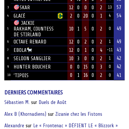
57
12
0
0
0
2
SKAR
13
3
54
GLACÉ
2
0
20
0
1
4
4
JACKIE
49
10
1
5
0
2
RAKHAM, COUNTESS
0
5
DE STIRLAND
49
OCTAVE RENARD
12
0
2
0
2
1
6
43
12
0
1
0
4
EBOLA
-11
7
42
SELDON SANGLIER
10
3
0
0
2
1
8
42
HUNTER BOUCHER
0
0
15
0
3
0
9
0
1
16
0
2
41
‘TIPOIS
10
0
DERNIERS COMMENTAIRES
Sébastien M.
sur
Duels de Août
Alex B (Khornadiens)
sur
Zizanie chez les Fistons
Alexandre
sur
Le « Frontenac » DÉFIENT LE « Blizzork »