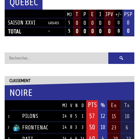
QUÉBEC
SAISON
T
P
E
I
JPV
PSP
MJ
+/-
ÉQUIPE
SAISON XXVI
0
0
0
0
0
0
5
0
GRIGRIS
0
0
0
0
0
0
TOTAL
5
0
-
Rechercher :
CLASSEMENT
NOIRE
PTS
ÉQUIPE
%
E±
T±
MJ
V
N
D
57
PILONS
12
15
10
14
8
5
1
1
50
10
FRONTENAC
23
6
14
8
3
3
2
40
4
RATZ
-20
-23
24
4
6
14
3