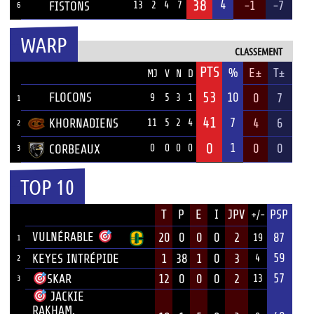
38
4
-1
-7
FISTONS
13
2
4
7
6
WARP
CLASSEMENT
PTS
ÉQUIPE
%
E±
T±
MJ
V
N
D
53
FLOCONS
10
0
7
9
5
3
1
1
41
7
KHORNADIENS
4
6
11
5
2
4
2
0
1
0
0
CORBEAUX
0
0
0
0
3
TOP 10
JOUEUR
T
P
E
I
JPV
PSP
+/-
ÉQUIPE
VULNÉRABLE
20
0
0
0
2
87
19
1
59
KEYES INTRÉPIDE
1
38
1
0
3
4
2
57
12
0
0
0
2
SKAR
13
3
JACKIE
RAKHAM,