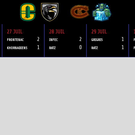
27 JUIL
28 JUIL
29 JUIL
2
2
1
FRONTENAC
INFEC
GRIGRIS
1
0
1
KHORNADIENS
RATZ
RATZ