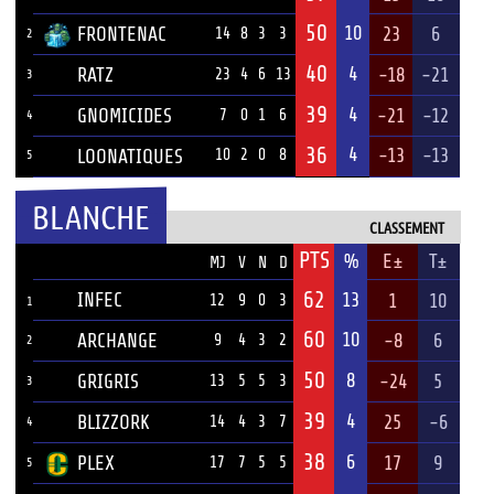
50
10
FRONTENAC
23
6
14
8
3
3
2
40
4
RATZ
-18
-21
23
4
6
13
3
39
4
GNOMICIDES
-21
-12
7
0
1
6
4
36
4
-13
-13
LOONATIQUES
10
2
0
8
5
BLANCHE
CLASSEMENT
PTS
ÉQUIPE
%
E±
T±
MJ
V
N
D
62
INFEC
13
1
10
12
9
0
3
1
60
10
ARCHANGE
-8
6
9
4
3
2
2
50
8
GRIGRIS
-24
5
13
5
5
3
3
39
4
BLIZZORK
25
-6
14
4
3
7
4
38
6
PLEX
17
9
17
7
5
5
5