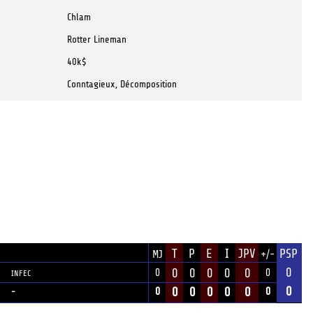
Chlam
Rotter Lineman
40k$
Conntagieux, Décomposition
T
P
E
I
JPV
PSP
MJ
+/-
ÉQUIPE
0
0
0
0
0
0
0
0
INFEC
0
0
0
0
0
0
0
0
-