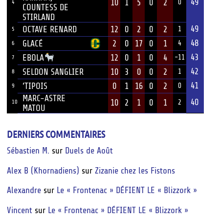
49
10
1
5
0
2
0
4
COUNTESS DE
STIRLAND
49
OCTAVE RENARD
12
0
2
0
2
1
5
48
GLACÉ
2
0
17
0
1
4
6
43
12
0
1
0
4
EBOLA
-11
7
42
SELDON SANGLIER
10
3
0
0
2
1
8
41
‘TIPOIS
0
1
16
0
2
0
9
MARC-ASTRE
40
10
2
1
0
1
10
2
MATOU
DERNIERS COMMENTAIRES
Sébastien M.
sur
Duels de Août
Alex B (Khornadiens)
sur
Zizanie chez les Fistons
Alexandre
sur
Le « Frontenac » DÉFIENT LE « Blizzork »
Vincent
sur
Le « Frontenac » DÉFIENT LE « Blizzork »