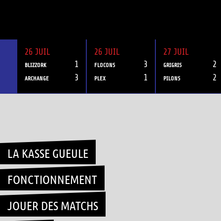
26 JUIL
26 JUIL
27 JUIL
1
3
2
BLIZZORK
FLOCONS
GRIGRIS
3
1
2
ARCHANGE
PLEX
PILONS
Skip
to
content
LA KASSE GUEULE
FONCTIONNEMENT
JOUER DES MATCHS