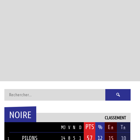
Rechercher :
NOIRE
CLASSEMENT
PTS
ÉQUIPE
%
E±
T±
MJ
V
N
D
57
PILONS
12
15
10
14
8
5
1
1