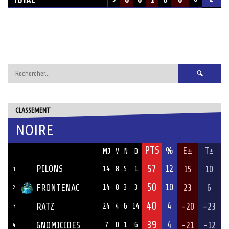
Rechercher :
CLASSEMENT
NOIRE
PTS
ÉQUIPE
%
E±
T±
MJ
V
N
D
57
PILONS
12
15
10
14
8
5
1
1
50
10
FRONTENAC
23
6
14
8
3
3
2
40
4
RATZ
-20
-23
24
4
6
14
3
39
4
GNOMICIDES
-21
-12
7
0
1
6
4