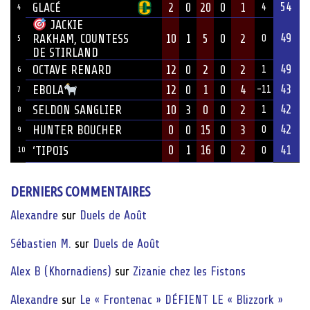
54
GLACÉ
2
0
20
0
1
4
4
JACKIE
49
10
1
5
0
2
RAKHAM, COUNTESS
0
5
DE STIRLAND
49
OCTAVE RENARD
12
0
2
0
2
1
6
43
12
0
1
0
4
EBOLA
-11
7
42
SELDON SANGLIER
10
3
0
0
2
1
8
42
HUNTER BOUCHER
0
0
15
0
3
0
9
0
1
16
0
2
41
‘TIPOIS
10
0
DERNIERS COMMENTAIRES
Alexandre
sur
Duels de Août
Sébastien M.
sur
Duels de Août
Alex B (Khornadiens)
sur
Zizanie chez les Fistons
Alexandre
sur
Le « Frontenac » DÉFIENT LE « Blizzork »