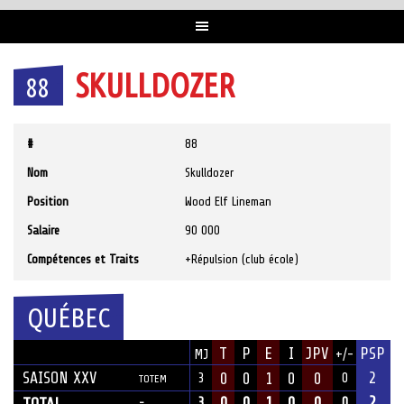
SKULLDOZER
88
#
88
Nom
Skulldozer
Position
Wood Elf Lineman
Salaire
90 000
Compétences et Traits
+Répulsion (club école)
QUÉBEC
SAISON
T
P
E
I
JPV
PSP
MJ
+/-
ÉQUIPE
SAISON XXV
2
0
0
1
0
0
3
0
TOTEM
2
0
0
1
0
0
TOTAL
3
0
-