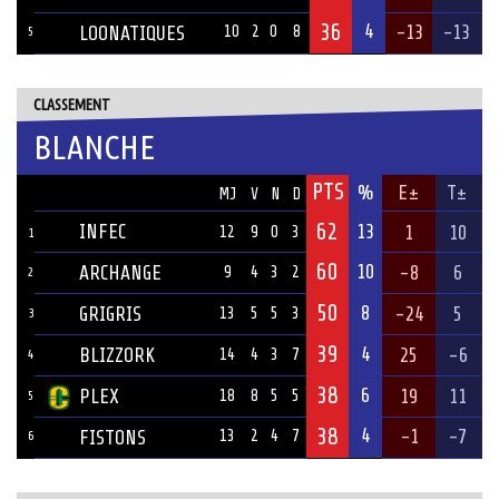
36
4
-13
-13
LOONATIQUES
10
2
0
8
5
CLASSEMENT
BLANCHE
PTS
ÉQUIPE
%
E±
T±
MJ
V
N
D
62
INFEC
13
1
10
12
9
0
3
1
60
10
ARCHANGE
-8
6
9
4
3
2
2
50
8
GRIGRIS
-24
5
13
5
5
3
3
39
4
BLIZZORK
25
-6
14
4
3
7
4
38
6
PLEX
19
11
18
8
5
5
5
38
4
-1
-7
FISTONS
13
2
4
7
6