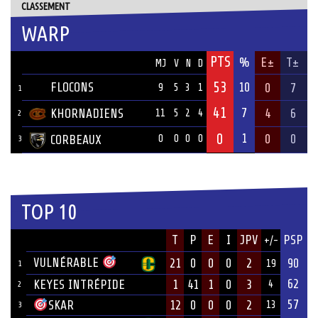
CLASSEMENT
WARP
PTS
ÉQUIPE
%
E±
T±
MJ
V
N
D
53
FLOCONS
10
0
7
9
5
3
1
1
41
7
KHORNADIENS
4
6
11
5
2
4
2
0
1
0
0
CORBEAUX
0
0
0
0
3
TOP 10
JOUEUR
T
P
E
I
JPV
PSP
+/-
ÉQUIPE
VULNÉRABLE
21
0
0
0
2
90
19
1
62
KEYES INTRÉPIDE
1
41
1
0
3
4
2
57
12
0
0
0
2
SKAR
13
3