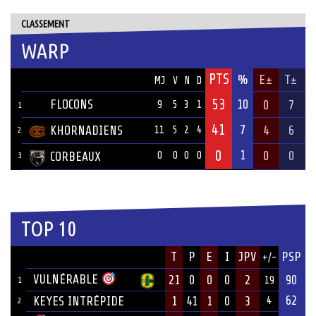
CLASSEMENT
WARP
PTS
ÉQUIPE
%
E±
T±
MJ
V
N
D
53
FLOCONS
10
0
7
9
5
3
1
1
41
7
KHORNADIENS
4
6
11
5
2
4
2
0
1
0
0
CORBEAUX
0
0
0
0
3
TOP 10
JOUEUR
T
P
E
I
JPV
PSP
+/-
ÉQUIPE
VULNÉRABLE
21
0
0
0
2
90
19
1
62
KEYES INTRÉPIDE
1
41
1
0
3
4
2