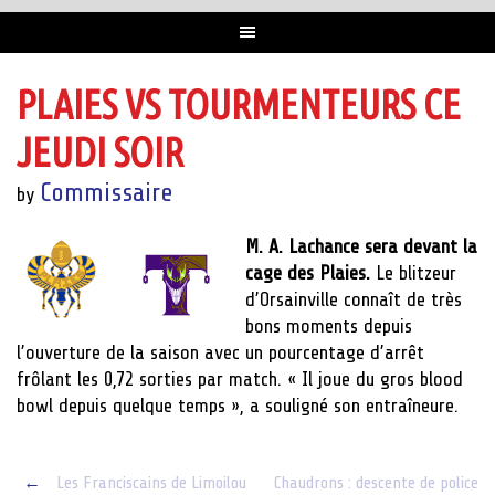
PLAIES VS TOURMENTEURS CE
JEUDI SOIR
Commissaire
by
M. A. Lachance sera devant la
cage des Plaies.
Le blitzeur
d’Orsainville connaît de très
bons moments depuis
l’ouverture de la saison avec un pourcentage d’arrêt
frôlant les 0,72 sorties par match. « Il joue du gros blood
bowl depuis quelque temps », a souligné son entraîneure.
Post
←
Les Franciscains de Limoilou
Chaudrons : descente de police