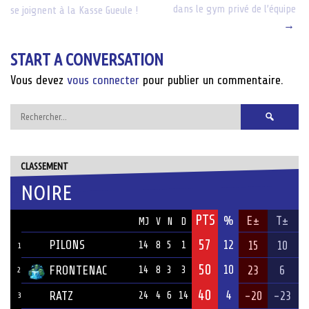
dans le gym privé de l’équipe
se joignent à la Kasse Gueule !
navigation
→
START A CONVERSATION
Vous devez
vous connecter
pour publier un commentaire.
Rechercher :
CLASSEMENT
NOIRE
PTS
ÉQUIPE
%
E±
T±
MJ
V
N
D
57
PILONS
12
15
10
14
8
5
1
1
50
10
FRONTENAC
23
6
14
8
3
3
2
40
4
RATZ
-20
-23
24
4
6
14
3