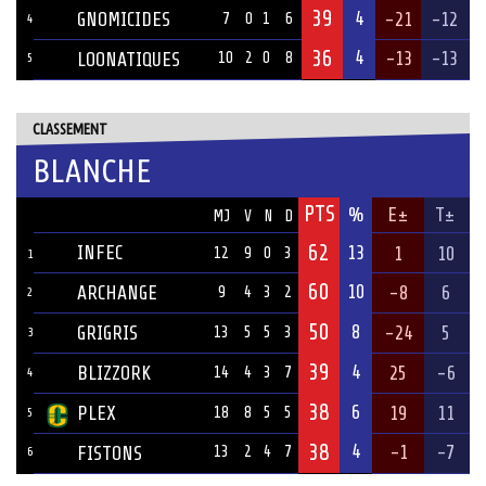
39
4
GNOMICIDES
-21
-12
7
0
1
6
4
36
4
-13
-13
LOONATIQUES
10
2
0
8
5
CLASSEMENT
BLANCHE
PTS
ÉQUIPE
%
E±
T±
MJ
V
N
D
62
INFEC
13
1
10
12
9
0
3
1
60
10
ARCHANGE
-8
6
9
4
3
2
2
50
8
GRIGRIS
-24
5
13
5
5
3
3
39
4
BLIZZORK
25
-6
14
4
3
7
4
38
6
PLEX
19
11
18
8
5
5
5
38
4
-1
-7
FISTONS
13
2
4
7
6