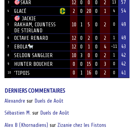
57
12
0
0
0
2
SKAR
13
3
54
GLACÉ
2
0
20
0
1
4
4
JACKIE
49
10
1
5
0
2
RAKHAM, COUNTESS
0
5
DE STIRLAND
49
OCTAVE RENARD
12
0
2
0
2
1
6
43
12
0
1
0
4
EBOLA
-11
7
42
SELDON SANGLIER
10
3
0
0
2
1
8
42
HUNTER BOUCHER
0
0
15
0
3
0
9
0
1
16
0
2
41
‘TIPOIS
10
0
DERNIERS COMMENTAIRES
Alexandre
sur
Duels de Août
Sébastien M.
sur
Duels de Août
Alex B (Khornadiens)
sur
Zizanie chez les Fistons