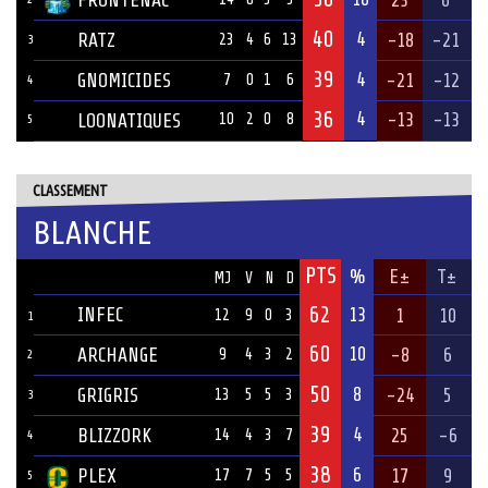
FRONTENAC
23
6
40
4
RATZ
-18
-21
23
4
6
13
3
39
4
GNOMICIDES
-21
-12
7
0
1
6
4
36
4
-13
-13
LOONATIQUES
10
2
0
8
5
CLASSEMENT
BLANCHE
PTS
ÉQUIPE
%
E±
T±
MJ
V
N
D
62
INFEC
13
1
10
12
9
0
3
1
60
10
ARCHANGE
-8
6
9
4
3
2
2
50
8
GRIGRIS
-24
5
13
5
5
3
3
39
4
BLIZZORK
25
-6
14
4
3
7
4
38
6
PLEX
17
9
17
7
5
5
5