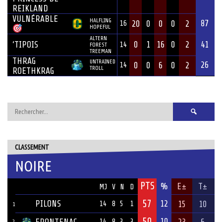
REIKLAND
VULNÉRABLE
HALFLING
87
20
0
0
0
2
16
HOPEFUL
ALTERN
‘TIPOIS
0
1
16
0
2
41
14
FOREST
TREEMAN
THRAG
UNTRAINED
26
0
0
6
0
2
14
TROLL
ROETHKRAG
Rechercher :
CLASSEMENT
NOIRE
PTS
ÉQUIPE
%
E±
T±
MJ
V
N
D
57
PILONS
12
15
10
14
8
5
1
1
50
10
14
8
3
3
2