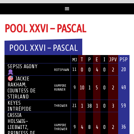
POOL XXVI – PASCAL
POOL XXVI – PASCAL
JOUEUR
T
P
E
I
JPV
PSP
MJ
ÉQUIPE
POSITION
SEPSIS AGONY
20
0
0
4
0
2
11
ROTSPAWN
JACKIE
RAKHAM,
VAMPIRE
49
10
1
5
0
2
9
RUNNER
COUNTESS DE
STIRLAND
KEYES
59
1
38
1
0
3
21
THROWER
INTRÉPIDE
CASSIA
HOLSWIG-
VAMPIRE
36
LIEBWITZ,
4
8
4
0
2
9
THROWER
PRINCESS DE