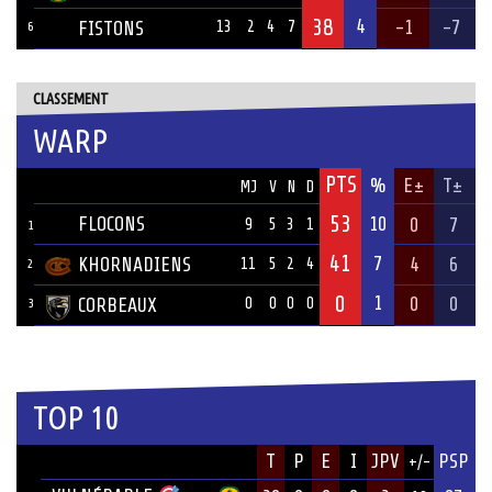
38
4
-1
-7
FISTONS
13
2
4
7
6
CLASSEMENT
WARP
PTS
ÉQUIPE
%
E±
T±
MJ
V
N
D
53
FLOCONS
10
0
7
9
5
3
1
1
41
7
KHORNADIENS
4
6
11
5
2
4
2
0
1
0
0
CORBEAUX
0
0
0
0
3
TOP 10
JOUEUR
T
P
E
I
JPV
PSP
+/-
ÉQUIPE