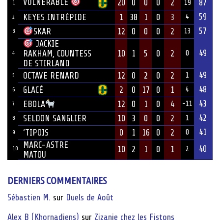
VULNÉRABLE
20
0
0
0
2
87
19
1
59
KEYES INTRÉPIDE
1
38
1
0
3
4
2
57
12
0
0
0
2
SKAR
13
3
JACKIE
49
10
1
5
0
2
RAKHAM, COUNTESS
0
4
DE STIRLAND
49
OCTAVE RENARD
12
0
2
0
2
1
5
48
GLACÉ
2
0
17
0
1
4
6
43
12
0
1
0
4
EBOLA
-11
7
42
SELDON SANGLIER
10
3
0
0
2
1
8
41
‘TIPOIS
0
1
16
0
2
0
9
MARC-ASTRE
40
10
2
1
0
1
10
2
MATOU
DERNIERS COMMENTAIRES
Sébastien M.
sur
Duels de Août
Alex B (Khornadiens)
sur
Zizanie chez les Fistons