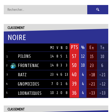
Rechercher :
CLASSEMENT
NOIRE
PTS
ÉQUIPE
%
E±
T±
MJ
V
N
D
57
PILONS
12
15
10
14
8
5
1
1
50
10
FRONTENAC
23
6
14
8
3
3
2
40
4
RATZ
-18
-21
23
4
6
13
3
39
4
GNOMICIDES
-21
-12
7
0
1
6
4
36
4
-13
-13
LOONATIQUES
10
2
0
8
5
CLASSEMENT