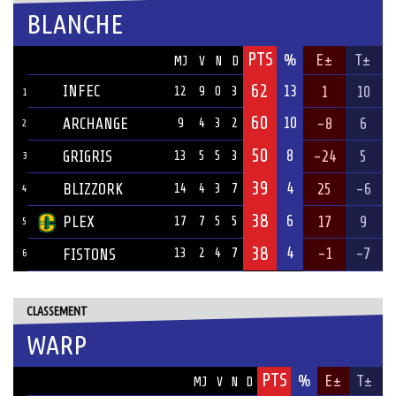
BLANCHE
PTS
ÉQUIPE
%
E±
T±
MJ
V
N
D
62
INFEC
13
1
10
12
9
0
3
1
60
10
ARCHANGE
-8
6
9
4
3
2
2
50
8
GRIGRIS
-24
5
13
5
5
3
3
39
4
BLIZZORK
25
-6
14
4
3
7
4
38
6
PLEX
17
9
17
7
5
5
5
38
4
-1
-7
FISTONS
13
2
4
7
6
CLASSEMENT
WARP
PTS
ÉQUIPE
%
E±
T±
MJ
V
N
D