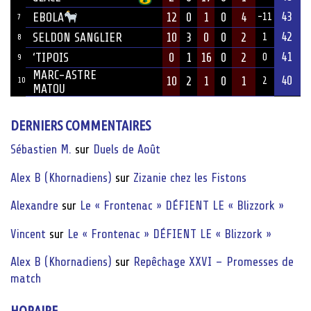
43
12
0
1
0
4
EBOLA
-11
7
42
SELDON SANGLIER
10
3
0
0
2
1
8
41
‘TIPOIS
0
1
16
0
2
0
9
MARC-ASTRE
40
10
2
1
0
1
10
2
MATOU
DERNIERS COMMENTAIRES
Sébastien M.
sur
Duels de Août
Alex B (Khornadiens)
sur
Zizanie chez les Fistons
Alexandre
sur
Le « Frontenac » DÉFIENT LE « Blizzork »
Vincent
sur
Le « Frontenac » DÉFIENT LE « Blizzork »
Alex B (Khornadiens)
sur
Repêchage XXVI – Promesses de
match
HORAIRE