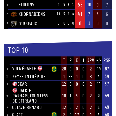
53
FLOCONS
10
0
7
9
5
3
1
1
41
7
KHORNADIENS
4
6
11
5
2
4
2
0
1
0
0
CORBEAUX
0
0
0
0
3
TOP 10
JOUEUR
T
P
E
I
JPV
PSP
+/-
ÉQUIPE
VULNÉRABLE
20
0
0
0
2
87
19
1
59
KEYES INTRÉPIDE
1
38
1
0
3
4
2
57
12
0
0
0
2
SKAR
13
3
JACKIE
49
10
1
5
0
2
RAKHAM, COUNTESS
0
4
DE STIRLAND
49
OCTAVE RENARD
12
0
2
0
2
1
5
48
GLACÉ
2
0
17
0
1
4
6