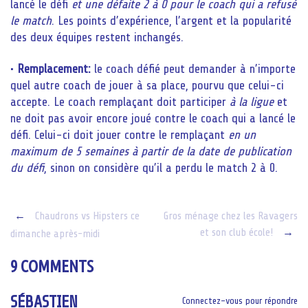
lancé le défi
et une défaite 2 à 0 pour le coach qui a refusé
le match
. Les points d’expérience, l’argent et la popularité
des deux équipes restent inchangés.
•
Remplacement:
le coach défié peut demander à n’importe
quel autre coach de jouer à sa place, pourvu que celui-ci
accepte. Le coach remplaçant doit participer
à la ligue
et
ne doit pas avoir encore joué contre le coach qui a lancé le
défi. Celui-ci doit jouer contre le remplaçant
en un
maximum de 5 semaines
à partir de la date de publication
du défi
, sinon on considère qu’il a perdu le match 2 à 0.
Post
←
Chaudrons vs Hipsters ce
Gros ménage chez les Ravagers
et son club école!
→
dimanche après-midi
navigation
9 COMMENTS
SÉBASTIEN
Connectez-vous pour répondre