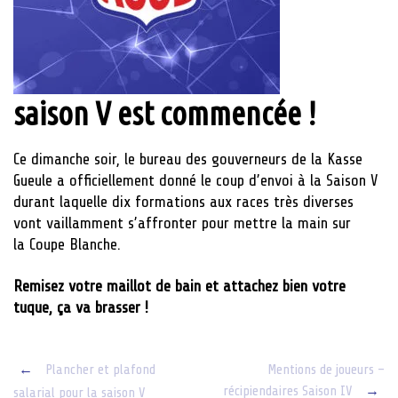
saison V est commencée !
Ce dimanche soir, le bureau des gouverneurs de la Kasse
Gueule a officiellement donné le coup d’envoi à la Saison V
durant laquelle dix formations aux races très diverses
vont vaillamment s’affronter pour mettre la main sur
la Coupe Blanche.
Remisez votre maillot de bain et attachez bien votre
tuque, ça va brasser !
Post
←
Plancher et plafond
Mentions de joueurs –
récipiendaires Saison IV
→
salarial pour la saison V