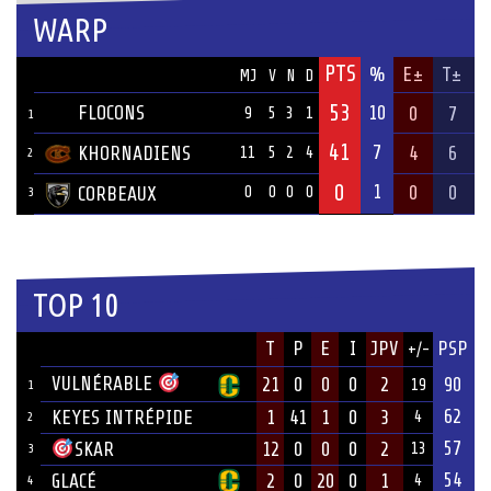
WARP
PTS
ÉQUIPE
%
E±
T±
MJ
V
N
D
53
FLOCONS
10
0
7
9
5
3
1
1
41
7
KHORNADIENS
4
6
11
5
2
4
2
0
1
0
0
CORBEAUX
0
0
0
0
3
TOP 10
JOUEUR
T
P
E
I
JPV
PSP
+/-
ÉQUIPE
VULNÉRABLE
21
0
0
0
2
90
19
1
62
KEYES INTRÉPIDE
1
41
1
0
3
4
2
57
12
0
0
0
2
SKAR
13
3
54
GLACÉ
2
0
20
0
1
4
4