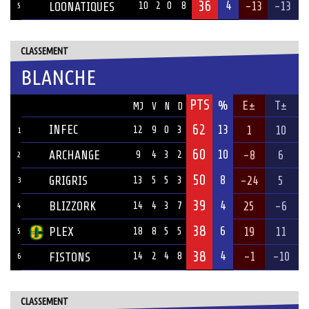
36
4
-13
-13
LOONATIQUES
10
2
0
8
5
CLASSEMENT
BLANCHE
PTS
ÉQUIPE
%
E±
T±
MJ
V
N
D
62
INFEC
13
1
10
12
9
0
3
1
60
10
ARCHANGE
-8
6
9
4
3
2
2
50
8
GRIGRIS
-24
5
13
5
5
3
3
39
4
BLIZZORK
25
-6
14
4
3
7
4
38
6
PLEX
19
11
18
8
5
5
5
38
4
-1
-10
FISTONS
14
2
4
8
6
CLASSEMENT