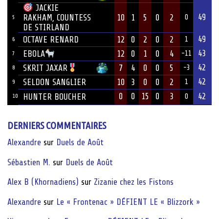
JACKIE
49
10
1
5
0
2
RAKHAM, COUNTESS
0
5
DE STIRLAND
49
OCTAVE RENARD
12
0
2
0
2
1
6
43
12
0
1
0
4
EBOLA
-11
7
42
7
4
0
0
5
SKRIT JAXAR
-3
8
42
SELDON SANGLIER
10
3
0
0
2
1
9
0
0
15
0
3
42
HUNTER BOUCHER
10
0
DERNIERS COMMENTAIRES
Alexandre
sur
Duels de Août
Sébastien M.
sur
Duels de Août
Alex B (Khornadiens)
sur
Zizanie chez les Fistons
Alexandre
sur
Le « Frontenac » DÉFIENT LE « Blizzork »