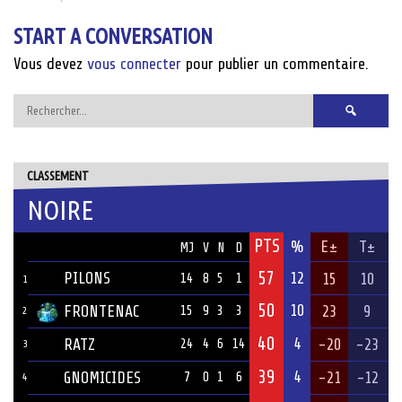
navigation
START A CONVERSATION
Vous devez
vous connecter
pour publier un commentaire.
Rechercher :
CLASSEMENT
NOIRE
PTS
ÉQUIPE
%
E±
T±
MJ
V
N
D
57
PILONS
12
15
10
14
8
5
1
1
50
10
FRONTENAC
23
9
15
9
3
3
2
40
4
RATZ
-20
-23
24
4
6
14
3
39
4
GNOMICIDES
-21
-12
7
0
1
6
4