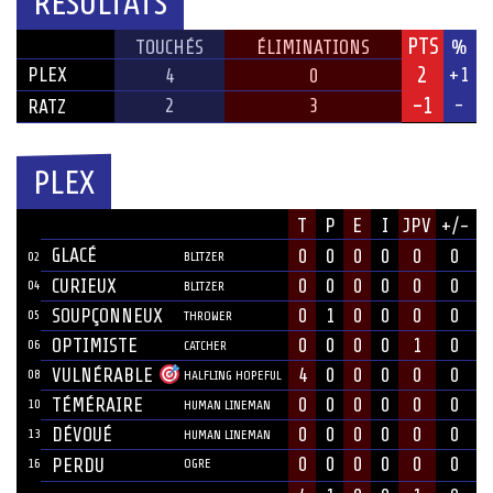
RÉSULTATS
PTS
ÉQUIPE
TOUCHÉS
ÉLIMINATIONS
%
2
PLEX
+1
4
0
-1
-
2
3
RATZ
PLEX
JOUEUR
T
P
E
I
JPV
+/-
#
POSITION
GLACÉ
0
0
0
0
0
0
02
BLITZER
CURIEUX
0
0
0
0
0
0
04
BLITZER
SOUPÇONNEUX
0
1
0
0
0
0
05
THROWER
OPTIMISTE
0
0
0
0
1
0
06
CATCHER
4
0
0
0
0
0
VULNÉRABLE
08
HALFLING HOPEFUL
TÉMÉRAIRE
0
0
0
0
0
0
10
HUMAN LINEMAN
DÉVOUÉ
0
0
0
0
0
0
13
HUMAN LINEMAN
0
0
0
0
0
0
PERDU
16
OGRE