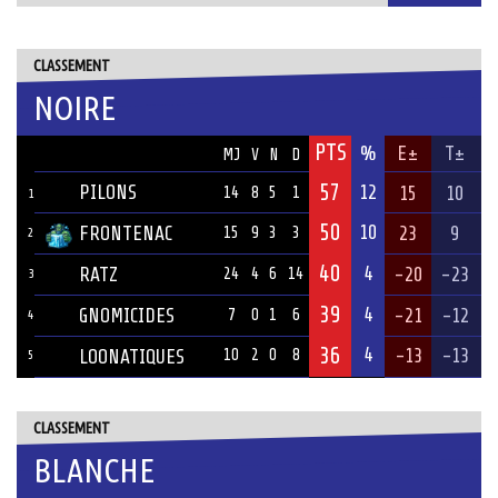
CLASSEMENT
NOIRE
PTS
ÉQUIPE
%
E±
T±
MJ
V
N
D
57
PILONS
12
15
10
14
8
5
1
1
50
10
FRONTENAC
23
9
15
9
3
3
2
40
4
RATZ
-20
-23
24
4
6
14
3
39
4
GNOMICIDES
-21
-12
7
0
1
6
4
36
4
-13
-13
LOONATIQUES
10
2
0
8
5
CLASSEMENT
BLANCHE