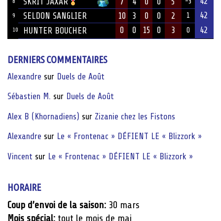
42
7
4
0
0
5
SKRIT JAXAR
-3
8
42
SELDON SANGLIER
10
3
0
0
2
1
9
0
0
15
0
3
42
HUNTER BOUCHER
10
0
DERNIERS COMMENTAIRES
Alexandre
sur
Duels de Août
Sébastien M.
sur
Duels de Août
Alex B (Khornadiens)
sur
Zizanie chez les Fistons
Alexandre
sur
Le « Frontenac » DÉFIENT LE « Blizzork »
Vincent
sur
Le « Frontenac » DÉFIENT LE « Blizzork »
HORAIRE
Coup d’envoi de la saison:
30 mars
Mois spécial:
tout le mois de mai