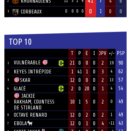
41
7
KHORNADIENS
4
6
11
5
2
4
2
0
1
0
0
CORBEAUX
0
0
0
0
3
TOP 10
JOUEUR
T
P
E
I
JPV
PSP
+/-
ÉQUIPE
VULNÉRABLE
21
0
0
0
2
90
19
1
62
KEYES INTRÉPIDE
1
41
1
0
3
4
2
57
12
0
0
0
2
SKAR
13
3
54
GLACÉ
2
0
20
0
1
4
4
JACKIE
49
10
1
5
0
2
RAKHAM, COUNTESS
0
5
DE STIRLAND
49
OCTAVE RENARD
12
0
2
0
2
1
6
43
12
0
1
0
4
EBOLA
-11
7