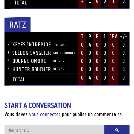
4
1
0
0
1
0
TOTAL
RATZ
JOUEUR
T
P
E
I
JPV
+/-
#
POSITION
KEYES INTRÉPIDE
0
4
0
0
0
0
2
THROWER
SELDON SANGLIER
0
0
0
0
0
0
6
GUTTER RUNNER
BOURNE OMBRE
0
0
0
0
0
0
7
BLITZER
0
0
0
0
0
0
HUNTER BOUCHER
8
BLITZER
0
4
0
0
0
0
TOTAL
START A CONVERSATION
Vous devez
vous connecter
pour publier un commentaire.
Rechercher :