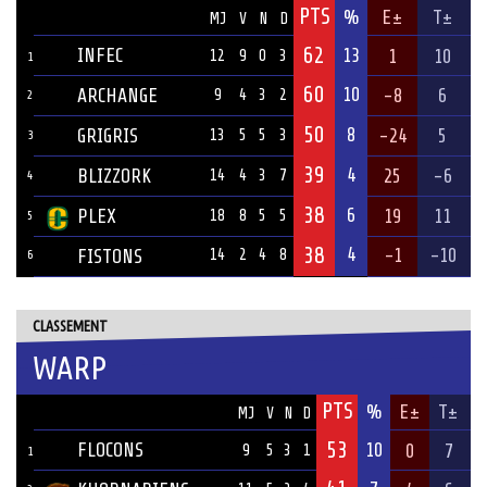
PTS
ÉQUIPE
%
E±
T±
MJ
V
N
D
62
INFEC
13
1
10
12
9
0
3
1
60
10
ARCHANGE
-8
6
9
4
3
2
2
50
8
GRIGRIS
-24
5
13
5
5
3
3
39
4
BLIZZORK
25
-6
14
4
3
7
4
38
6
PLEX
19
11
18
8
5
5
5
38
4
-1
-10
FISTONS
14
2
4
8
6
CLASSEMENT
WARP
PTS
ÉQUIPE
%
E±
T±
MJ
V
N
D
53
FLOCONS
10
0
7
9
5
3
1
1