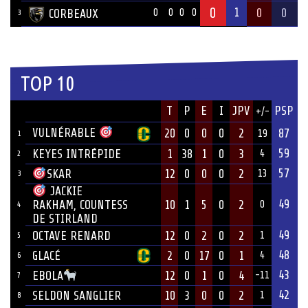
0
1
0
0
CORBEAUX
0
0
0
0
3
TOP 10
JOUEUR
T
P
E
I
JPV
PSP
+/-
ÉQUIPE
VULNÉRABLE
20
0
0
0
2
87
19
1
59
KEYES INTRÉPIDE
1
38
1
0
3
4
2
57
12
0
0
0
2
SKAR
13
3
JACKIE
49
10
1
5
0
2
RAKHAM, COUNTESS
0
4
DE STIRLAND
49
OCTAVE RENARD
12
0
2
0
2
1
5
48
GLACÉ
2
0
17
0
1
4
6
43
12
0
1
0
4
EBOLA
-11
7
42
SELDON SANGLIER
10
3
0
0
2
1
8