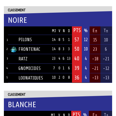
CLASSEMENT
NOIRE
PTS
ÉQUIPE
%
E±
T±
MJ
V
N
D
57
PILONS
12
15
10
14
8
5
1
1
50
10
FRONTENAC
23
6
14
8
3
3
2
40
4
RATZ
-18
-21
23
4
6
13
3
39
4
GNOMICIDES
-21
-12
7
0
1
6
4
36
4
-13
-13
LOONATIQUES
10
2
0
8
5
CLASSEMENT
BLANCHE
PTS
ÉQUIPE
%
E±
T±
MJ
V
N
D