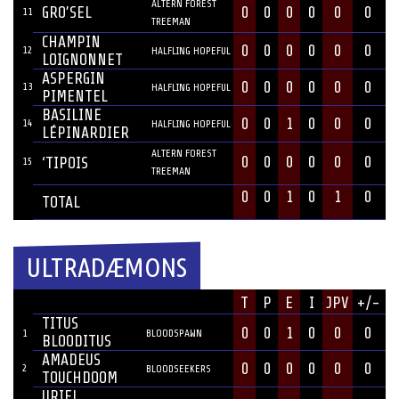
ALTERN FOREST
GRO’SEL
0
0
0
0
0
0
11
TREEMAN
CHAMPIN
0
0
0
0
0
0
12
HALFLING HOPEFUL
LOIGNONNET
ASPERGIN
0
0
0
0
0
0
13
HALFLING HOPEFUL
PIMENTEL
BASILINE
0
0
1
0
0
0
14
HALFLING HOPEFUL
LÉPINARDIER
ALTERN FOREST
0
0
0
0
0
0
‘TIPOIS
15
TREEMAN
0
0
1
0
1
0
TOTAL
ULTRADÆMONS
JOUEUR
T
P
E
I
JPV
+/-
#
POSITION
TITUS
0
0
1
0
0
0
1
BLOODSPAWN
BLOODITUS
AMADEUS
0
0
0
0
0
0
2
BLOODSEEKERS
TOUCHDOOM
URIEL