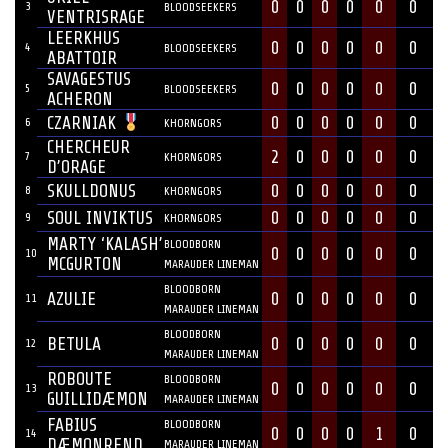
0
0
0
0
0
0
3
BLOODSEEKERS
VENTRISRAGE
LEERKHUS
0
0
0
0
0
0
4
BLOODSEEKERS
ABATTOIR
SAVAGESTUS
0
0
0
0
0
0
5
BLOODSEEKERS
ACHERON
0
0
0
0
0
0
CZARNIAK
6
KHORNGORS
CHERCHEUR
2
0
0
0
0
0
7
KHORNGORS
D’ORAGE
SKULLDONUS
0
0
0
0
0
0
8
KHORNGORS
SOUL INVIKTUS
0
0
0
0
0
0
9
KHORNGORS
MARTY ‘KALASH’
BLOODBORN
0
0
0
0
0
0
10
MCGURTON
MARAUDER LINEMAN
BLOODBORN
AZULIE
0
0
0
0
0
0
11
MARAUDER LINEMAN
BLOODBORN
BETULA
0
0
0
0
0
0
12
MARAUDER LINEMAN
ROBOUTE
BLOODBORN
0
0
0
0
0
0
13
GUILLIDÆMON
MARAUDER LINEMAN
FABIUS
BLOODBORN
0
0
0
0
1
0
14
DÆMONREND
MARAUDER LINEMAN