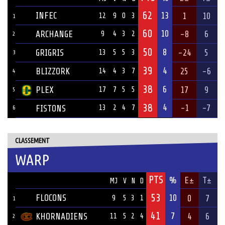
62
INFEC
13
1
10
12
9
0
3
1
60
10
ARCHANGE
-8
6
9
4
3
2
2
50
8
GRIGRIS
-24
5
13
5
5
3
3
39
4
BLIZZORK
25
-6
14
4
3
7
4
38
6
PLEX
17
9
17
7
5
5
5
38
4
-1
-7
FISTONS
13
2
4
7
6
CLASSEMENT
WARP
PTS
ÉQUIPE
%
E±
T±
MJ
V
N
D
53
FLOCONS
10
0
7
9
5
3
1
1
41
7
KHORNADIENS
4
6
11
5
2
4
2