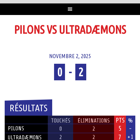
PILONS VS ULTRADÆMONS
NOVEMBRE 2, 2025
0
-
2
Temps plein
RÉSULTATS
PTS
ÉQUIPE
TOUCHÉS
ÉLIMINATIONS
%
5
PILONS
-
0
2
7
+1
2
2
ULTRADÆMONS