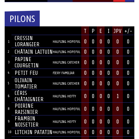
PILONS
JOUEUR
T
P
E
I
JPV
+/-
#
POSITION
CRESSIN
0
0
0
0
0
0
1
HALFLING HOPEFUL
LORANGIER
CHÂTAIN LAITUIN
0
0
0
0
0
0
2
HALFLING HOPEFUL
PAPINE
0
0
0
0
0
0
3
HALFLING CATCHER
COURGETIN
PETIT FEU
0
0
0
0
0
0
4
FIERY FAMILIAR
OLIVAIN
0
0
0
0
0
0
5
HALFLING CATCHER
TOMATIER
CÉRIS
0
0
0
0
1
0
6
HALFLING HEFTY
CHÂTAIGNIER
POIRINE
0
0
0
0
0
0
8
HALFLING HOPEFUL
RAISINIER
FRAMBIN
0
0
0
0
0
0
9
HALFLING HEFTY
NOISETIER
LITCHIN PATATIN
0
0
0
0
0
0
10
HALFLING HOPEFUL