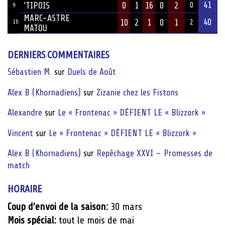
41
‘TIPOIS
0
1
16
0
2
0
9
MARC-ASTRE
40
10
2
1
0
1
10
2
MATOU
DERNIERS COMMENTAIRES
Sébastien M.
sur
Duels de Août
Alex B (Khornadiens)
sur
Zizanie chez les Fistons
Alexandre
sur
Le « Frontenac » DÉFIENT LE « Blizzork »
Vincent
sur
Le « Frontenac » DÉFIENT LE « Blizzork »
Alex B (Khornadiens)
sur
Repêchage XXVI – Promesses de
match
HORAIRE
Coup d’envoi de la saison:
30 mars
Mois spécial:
tout le mois de mai