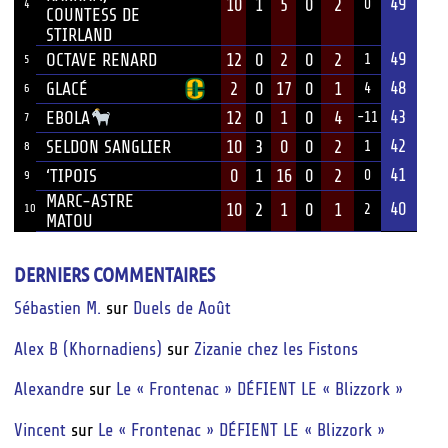
49
10
1
5
0
2
0
4
COUNTESS DE
STIRLAND
49
OCTAVE RENARD
12
0
2
0
2
1
5
48
GLACÉ
2
0
17
0
1
4
6
43
12
0
1
0
4
EBOLA
-11
7
42
SELDON SANGLIER
10
3
0
0
2
1
8
41
‘TIPOIS
0
1
16
0
2
0
9
MARC-ASTRE
40
10
2
1
0
1
10
2
MATOU
DERNIERS COMMENTAIRES
Sébastien M.
sur
Duels de Août
Alex B (Khornadiens)
sur
Zizanie chez les Fistons
Alexandre
sur
Le « Frontenac » DÉFIENT LE « Blizzork »
Vincent
sur
Le « Frontenac » DÉFIENT LE « Blizzork »