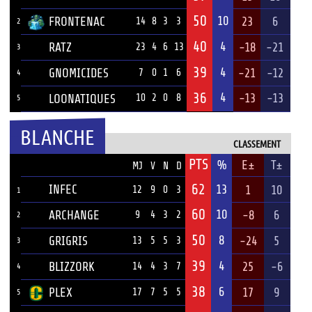
50
10
FRONTENAC
23
6
14
8
3
3
2
40
4
RATZ
-18
-21
23
4
6
13
3
39
4
GNOMICIDES
-21
-12
7
0
1
6
4
36
4
-13
-13
LOONATIQUES
10
2
0
8
5
BLANCHE
CLASSEMENT
PTS
ÉQUIPE
%
E±
T±
MJ
V
N
D
62
INFEC
13
1
10
12
9
0
3
1
60
10
ARCHANGE
-8
6
9
4
3
2
2
50
8
GRIGRIS
-24
5
13
5
5
3
3
39
4
BLIZZORK
25
-6
14
4
3
7
4
38
6
PLEX
17
9
17
7
5
5
5