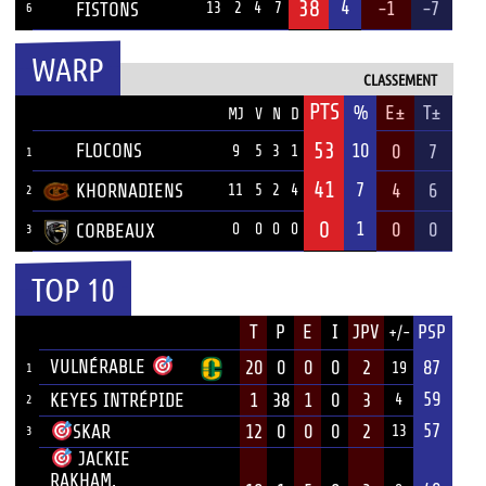
38
4
-1
-7
FISTONS
13
2
4
7
6
WARP
CLASSEMENT
PTS
ÉQUIPE
%
E±
T±
MJ
V
N
D
53
FLOCONS
10
0
7
9
5
3
1
1
41
7
KHORNADIENS
4
6
11
5
2
4
2
0
1
0
0
CORBEAUX
0
0
0
0
3
TOP 10
JOUEUR
T
P
E
I
JPV
PSP
+/-
ÉQUIPE
VULNÉRABLE
20
0
0
0
2
87
19
1
59
KEYES INTRÉPIDE
1
38
1
0
3
4
2
57
12
0
0
0
2
SKAR
13
3
JACKIE
RAKHAM,