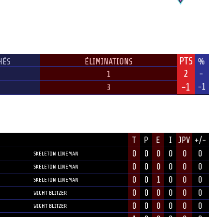
PTS
HÉS
ÉLIMINATIONS
%
2
-
1
-1
-1
3
T
P
E
I
JPV
+/-
POSITION
0
0
0
0
0
0
SKELETON LINEMAN
0
0
0
0
0
0
SKELETON LINEMAN
0
0
1
0
0
0
SKELETON LINEMAN
0
0
0
0
0
0
WIGHT BLITZER
0
0
0
0
0
0
WIGHT BLITZER