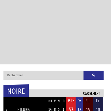
Rechercher :
NOIRE
CLASSEMENT
PTS
ÉQUIPE
%
E±
T±
MJ
V
N
D
57
PILONS
12
15
10
14
8
5
1
1