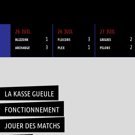
26 JUIL
26 JUIL
27 JUIL
1
3
2
BLIZZORK
FLOCONS
GRIGRIS
3
1
2
ARCHANGE
PLEX
PILONS
Skip
to
content
LA KASSE GUEULE
FONCTIONNEMENT
JOUER DES MATCHS