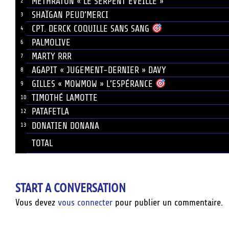
METHRATON « LE SERPENT ÉVEILLÉ »
2
SHAÏGAN PEUD’MERCI
3
CPT. DERCK COQUILLE SANS SANG
4
PALMOLIVE
6
MARTY RRR
7
AGAPIT « JUGEMENT-DERNIER » DAVY
8
GILLES « MOWMOW » L’ESPÉRANCE
9
TIMOTHÉ LAMOTTE
10
PATAFETLA
12
DONATIEN DONANA
13
TOTAL
START A CONVERSATION
Vous devez
vous connecter
pour publier un commentaire.