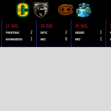
27 JUIL
28 JUIL
29 JUIL
2
2
1
FRONTENAC
INFEC
GRIGRIS
1
0
1
KHORNADIENS
RATZ
RATZ