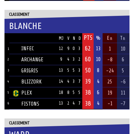
CLASSEMENT
BLANCHE
PTS
ÉQUIPE
%
E±
T±
MJ
V
N
D
62
INFEC
13
1
10
12
9
0
3
1
60
10
ARCHANGE
-8
6
9
4
3
2
2
50
8
GRIGRIS
-24
5
13
5
5
3
3
39
4
BLIZZORK
25
-6
14
4
3
7
4
38
6
PLEX
19
11
18
8
5
5
5
38
4
-1
-7
FISTONS
13
2
4
7
6
CLASSEMENT