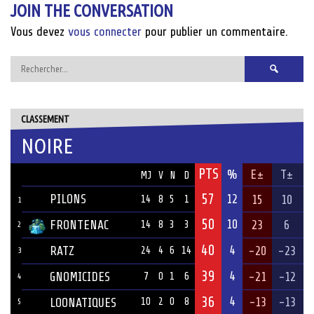
JOIN THE CONVERSATION
Vous devez
vous connecter
pour publier un commentaire.
Rechercher :
CLASSEMENT
NOIRE
PTS
ÉQUIPE
%
E±
T±
MJ
V
N
D
57
PILONS
12
15
10
14
8
5
1
1
50
10
FRONTENAC
23
6
14
8
3
3
2
40
4
RATZ
-20
-23
24
4
6
14
3
39
4
GNOMICIDES
-21
-12
7
0
1
6
4
36
4
-13
-13
LOONATIQUES
10
2
0
8
5