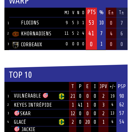
WARP
PTS
ÉQUIPE
%
E±
T±
MJ
V
N
D
53
FLOCONS
10
0
7
9
5
3
1
1
41
7
KHORNADIENS
4
6
11
5
2
4
2
0
1
0
0
CORBEAUX
0
0
0
0
3
TOP 10
JOUEUR
T
P
E
I
JPV
PSP
+/-
ÉQUIPE
VULNÉRABLE
21
0
0
0
2
90
19
1
62
KEYES INTRÉPIDE
1
41
1
0
3
4
2
57
12
0
0
0
2
SKAR
13
3
54
GLACÉ
2
0
20
0
1
4
4
JACKIE