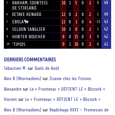
49
10
1
5
0
2
RAKHAM, COUNTESS
0
5
DE STIRLAND
49
OCTAVE RENARD
12
0
2
0
2
1
6
43
12
0
1
0
4
EBOLA
-11
7
42
SELDON SANGLIER
10
3
0
0
2
1
8
42
HUNTER BOUCHER
0
0
15
0
3
0
9
0
1
16
0
2
41
‘TIPOIS
10
0
DERNIERS COMMENTAIRES
Sébastien M.
sur
Duels de Août
Alex B (Khornadiens)
sur
Zizanie chez les Fistons
Alexandre
sur
Le « Frontenac » DÉFIENT LE « Blizzork »
Vincent
sur
Le « Frontenac » DÉFIENT LE « Blizzork »
Alex B (Khornadiens)
sur
Repêchage XXVI – Promesses de