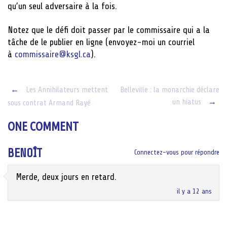
qu’un seul adversaire à la fois.
Notez que le défi doit passer par le commissaire qui a la
tâche de le publier en ligne (envoyez-moi un courriel
à
commissaire@ksgl.ca
).
Post
←
Les Annihilateurs mettent
Belleville : la monarchie déclare
un hiatus
→
sous contrat Armand Rayé
navigation
ONE COMMENT
BENOÎT
Connectez-vous pour répondre
Merde, deux jours en retard.
il y a 12 ans