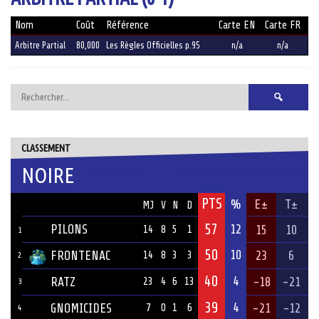
Nom
Coût
Référence
Carte EN
Carte FR
Arbitre Partial
80,000
Les Règles Officielles p.95
n/a
n/a
Rechercher :
CLASSEMENT
NOIRE
PTS
ÉQUIPE
%
E±
T±
MJ
V
N
D
57
PILONS
12
15
10
14
8
5
1
1
50
10
FRONTENAC
23
6
14
8
3
3
2
40
4
RATZ
-18
-21
23
4
6
13
3
39
4
GNOMICIDES
-21
-12
7
0
1
6
4