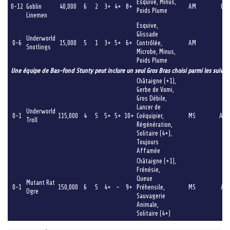
Esquive, Minus,
0-12
Goblin
40,000
6
2
3+
4+
8+
AM
GS
Poids Plume
Linemen
Esquive,
Glissade
Underworld
0-6
15,000
5
1
3+
5+
6+
Contrôlée,
AM
G
Snotlings
Microbe, Minus,
Poids Plume
Une équipe de Bas-fond Stunty peut inclure un seul Gros Bras choisi parmi les suivan
Châtaigne (+1),
Gerbe de Vomi,
Gros Débile,
Lancer de
Underworld
0-1
115,000
4
5
5+
5+
10+
Coéquipier,
MS
AGP
Troll
Régénération,
Solitaire (4+),
Toujours
Affamée
Châtaigne (+1),
Frénésie,
Queue
Mutant Rat
0-1
150,000
6
5
4+
–
9+
Préhensile,
MS
AG
Ogre
Sauvagerie
Animale,
Solitaire (4+)