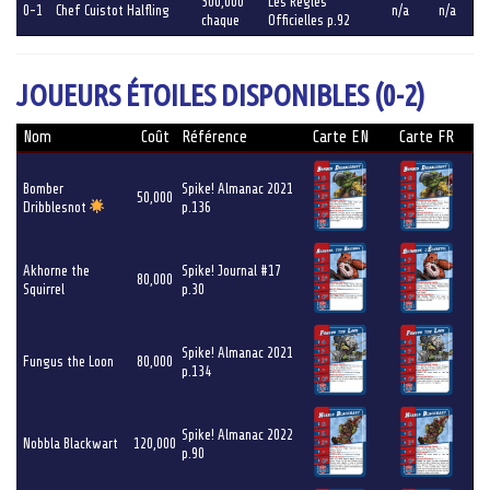
300,000
Les Règles
0-1
Chef Cuistot Halfling
n/a
n/a
chaque
Officielles p.92
JOUEURS ÉTOILES DISPONIBLES (0-2)
Nom
Coût
Référence
Carte EN
Carte FR
Bomber
Spike! Almanac 2021
50,000
Dribblesnot
p.136
Akhorne the
Spike! Journal #17
80,000
Squirrel
p.30
Spike! Almanac 2021
Fungus the Loon
80,000
p.134
Spike! Almanac 2022
Nobbla Blackwart
120,000
p.90