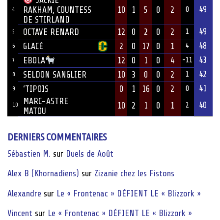
49
10
1
5
0
2
RAKHAM, COUNTESS
0
4
DE STIRLAND
49
OCTAVE RENARD
12
0
2
0
2
1
5
48
GLACÉ
2
0
17
0
1
4
6
43
12
0
1
0
4
EBOLA
-11
7
42
SELDON SANGLIER
10
3
0
0
2
1
8
41
‘TIPOIS
0
1
16
0
2
0
9
MARC-ASTRE
40
10
2
1
0
1
10
2
MATOU
DERNIERS COMMENTAIRES
Sébastien M.
sur
Duels de Août
Alex B (Khornadiens)
sur
Zizanie chez les Fistons
Alexandre
sur
Le « Frontenac » DÉFIENT LE « Blizzork »
Vincent
sur
Le « Frontenac » DÉFIENT LE « Blizzork »