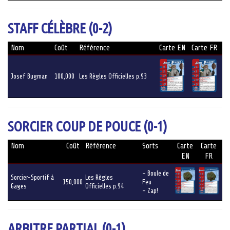
STAFF CÉLÈBRE (0-2)
Nom
Coût
Référence
Carte EN
Carte FR
Josef Bugman
100,000
Les Règles Officielles p.93
SORCIER COUP DE POUCE (0-1)
Nom
Coût
Référence
Sorts
Carte
Carte
EN
FR
– Boule de
Sorcier-Sportif à
Les Règles
150,000
Feu
Gages
Officielles p.94
– Zap!
ARBITRE PARTIAL (0-1)