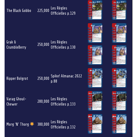
Les Règles
The Black Gobbo
225,000
Officielles p.129
Grak &
Les Règles
250,000
CrumbleBerry
Officielles p.130
Spike! Almanac 2022
Ripper Bolgrot
250,000
p.88
Varag Ghoul-
Les Règles
280,000
Chewer
Officielles p.133
Les Règles
Morg ‘N’ Thorg
380,000
Officielles p.132