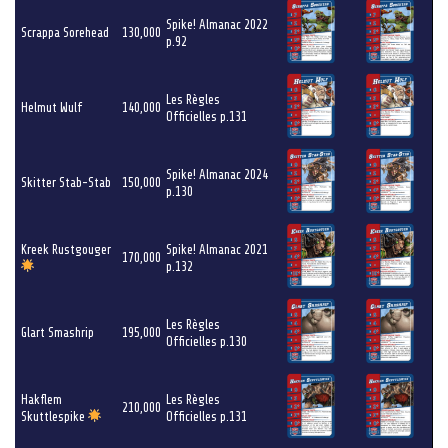
Spike! Almanac 2022
Scrappa Sorehead
130,000
p.92
Les Règles
Helmut Wulf
140,000
Officielles p.131
Spike! Almanac 2024
Skitter Stab-Stab
150,000
p.130
Kreek Rustgouger
Spike! Almanac 2021
170,000
p.132
Les Règles
Glart Smashrip
195,000
Officielles p.130
Hakflem
Les Règles
210,000
Skuttlespike
Officielles p.131