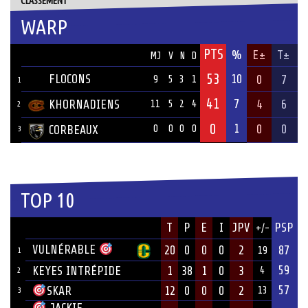
CLASSEMENT
WARP
PTS
ÉQUIPE
%
E±
T±
MJ
V
N
D
53
FLOCONS
10
0
7
9
5
3
1
1
41
7
KHORNADIENS
4
6
11
5
2
4
2
0
1
0
0
CORBEAUX
0
0
0
0
3
TOP 10
JOUEUR
T
P
E
I
JPV
PSP
+/-
ÉQUIPE
VULNÉRABLE
20
0
0
0
2
87
19
1
59
KEYES INTRÉPIDE
1
38
1
0
3
4
2
57
12
0
0
0
2
SKAR
13
3
JACKIE