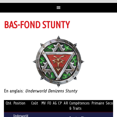
BAS-FOND STUNTY
En anglais:
Underworld Denizens Stunty
Qté.
Position
Coût
MV
FO
AG
CP
AR
Compétences
Primaire
Second
& Traits
Underworld