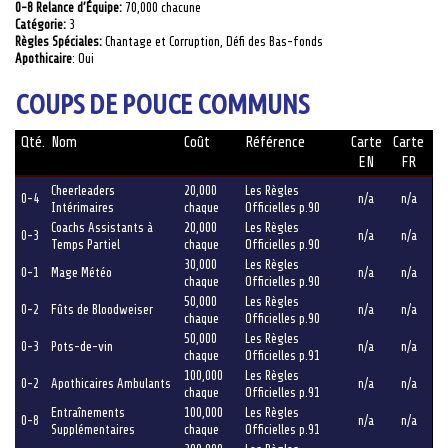
0-8 Relance d’Équipe:
70,000 chacune
Catégorie:
3
Règles Spéciales:
Chantage et Corruption, Défi des Bas-fonds
Apothicaire
: Oui
COUPS DE POUCE COMMUNS
Qté.
Nom
Coût
Référence
Carte
Carte
EN
FR
Cheerleaders
20,000
Les Règles
0-4
n/a
n/a
Intérimaires
chaque
Officielles p.90
Coachs Assistants à
20,000
Les Règles
0-3
n/a
n/a
Temps Partiel
chaque
Officielles p.90
30,000
Les Règles
0-1
Mage Météo
n/a
n/a
chaque
Officielles p.90
50,000
Les Règles
0-2
Fûts de Bloodweiser
n/a
n/a
chaque
Officielles p.90
50,000
Les Règles
0-3
Pots-de-vin
n/a
n/a
chaque
Officielles p.91
100,000
Les Règles
0-2
Apothicaires Ambulants
n/a
n/a
chaque
Officielles p.91
Entraînements
100,000
Les Règles
0-8
n/a
n/a
Supplémentaires
chaque
Officielles p.91