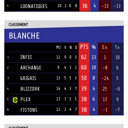
36
4
-13
-13
LOONATIQUES
10
2
0
8
5
CLASSEMENT
BLANCHE
PTS
ÉQUIPE
%
E±
T±
MJ
V
N
D
62
INFEC
13
1
10
12
9
0
3
1
60
10
ARCHANGE
-8
6
9
4
3
2
2
50
8
GRIGRIS
-24
5
13
5
5
3
3
39
4
BLIZZORK
25
-6
14
4
3
7
4
38
6
PLEX
17
9
17
7
5
5
5
38
4
-1
-7
FISTONS
13
2
4
7
6