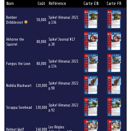
Nom
Coût
Référence
Carte EN
Carte FR
Bomber
Spike! Almanac 2021
50,000
Dribblesnot
p.136
Akhorne the
Spike! Journal #17
80,000
Squirrel
p.30
Spike! Almanac 2021
Fungus the Loon
80,000
p.134
Spike! Almanac 2022
Nobbla Blackwart
120,000
p.90
Spike! Almanac 2022
Scrappa Sorehead
130,000
p.92
Les Règles
Helmut Wulf
140,000