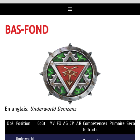
BAS-FOND
En anglais:
Underworld Denizens
Qté.
Position
Coût
MV
FO
AG
CP
AR
Compétences
Primaire
Second
& Traits
Underworld