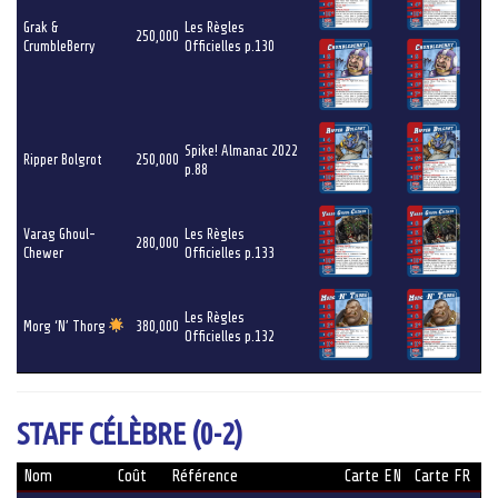
Grak &
Les Règles
250,000
CrumbleBerry
Officielles p.130
Spike! Almanac 2022
Ripper Bolgrot
250,000
p.88
Varag Ghoul-
Les Règles
280,000
Chewer
Officielles p.133
Les Règles
Morg ‘N’ Thorg
380,000
Officielles p.132
STAFF CÉLÈBRE (0-2)
Nom
Coût
Référence
Carte EN
Carte FR