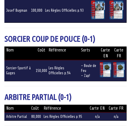
Josef Bugman
100,000
Les Règles Officielles p.93
SORCIER COUP DE POUCE (0-1)
Nom
Coût
Référence
Sorts
Carte
Carte
EN
FR
– Boule de
Sorcier-Sportif à
Les Règles
150,000
Feu
Gages
Officielles p.94
– Zap!
ARBITRE PARTIAL (0-1)
Nom
Coût
Référence
Carte EN
Carte FR
Arbitre Partial
80,000
Les Règles Officielles p.95
n/a
n/a