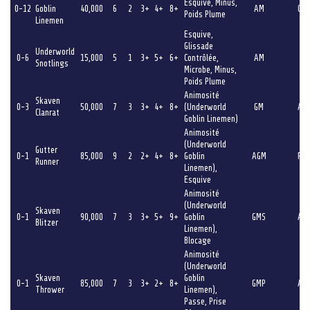
Esquive, Minus,
0-12
Goblin
40,000
6
2
3+
4+
8+
AM
GS
Poids Plume
Linemen
Esquive,
Glissade
Underworld
0-6
15,000
5
1
3+
5+
6+
Contrôlée,
AM
G
Snotlings
Microbe, Minus,
Poids Plume
Animosité
Skaven
0-3
50,000
7
3
3+
4+
8+
(Underworld
GM
AS
Clanrat
Goblin Linemen)
Animosité
(Underworld
Gutter
0-1
85,000
9
2
2+
4+
8+
Goblin
AGM
PS
Runner
Linemen),
Esquive
Animosité
(Underworld
Skaven
0-1
90,000
7
3
3+
5+
9+
Goblin
GMS
AP
Blitzer
Linemen),
Blocage
Animosité
(Underworld
Skaven
Goblin
0-1
85,000
7
3
3+
2+
8+
GMP
AS
Thrower
Linemen),
Passe, Prise