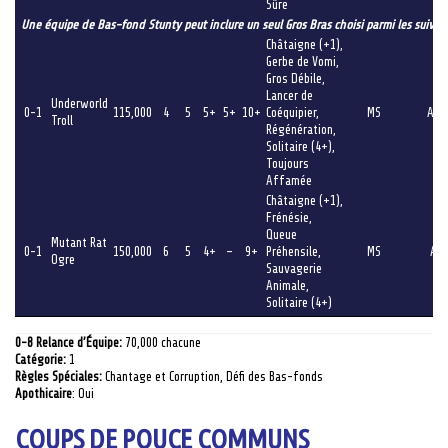
Sûre
Une équipe de Bas-fond Stunty peut inclure un seul Gros Bras choisi parmi les suivan
Châtaigne (+1),
Gerbe de Vomi,
Gros Débile,
Lancer de
Underworld
0-1
115,000
4
5
5+
5+
10+
Coéquipier,
MS
AGP
Troll
Régénération,
Solitaire (4+),
Toujours
Affamée
Châtaigne (+1),
Frénésie,
Queue
Mutant Rat
0-1
150,000
6
5
4+
–
9+
Préhensile,
MS
AG
Ogre
Sauvagerie
Animale,
Solitaire (4+)
0-8 Relance d’Équipe:
70,000 chacune
Catégorie:
1
Règles Spéciales:
Chantage et Corruption, Défi des Bas-fonds
Apothicaire
: Oui
COUPS DE POUCE COMMUNS