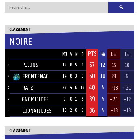
Rechercher :
CLASSEMENT
NOIRE
PTS
ÉQUIPE
%
E±
T±
MJ
V
N
D
57
PILONS
12
15
10
14
8
5
1
1
50
10
FRONTENAC
23
6
14
8
3
3
2
40
4
RATZ
-18
-21
23
4
6
13
3
39
4
GNOMICIDES
-21
-12
7
0
1
6
4
36
4
-13
-13
LOONATIQUES
10
2
0
8
5
CLASSEMENT