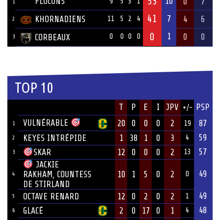
53
FLOCONS
10
0
7
9
5
3
1
1
41
7
KHORNADIENS
4
6
11
5
2
4
2
0
1
0
0
CORBEAUX
0
0
0
0
3
TOP 10
JOUEUR
T
P
E
I
JPV
PSP
+/-
ÉQUIPE
VULNÉRABLE
20
0
0
0
2
87
19
1
59
KEYES INTRÉPIDE
1
38
1
0
3
4
2
57
12
0
0
0
2
SKAR
13
3
JACKIE
49
10
1
5
0
2
RAKHAM, COUNTESS
0
4
DE STIRLAND
49
OCTAVE RENARD
12
0
2
0
2
1
5
48
GLACÉ
2
0
17
0
1
4
6