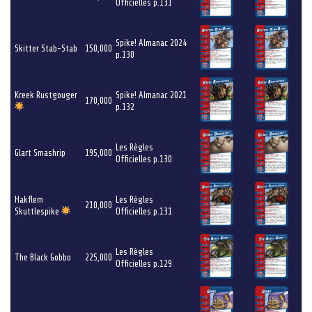
Officielles p.131
Spike! Almanac 2024
Skitter Stab-Stab
150,000
p.130
Kreek Rustgouger
Spike! Almanac 2021
170,000
p.132
Les Règles
Glart Smashrip
195,000
Officielles p.130
Hakflem
Les Règles
210,000
Skuttlespike
Officielles p.131
Les Règles
The Black Gobbo
225,000
Officielles p.129