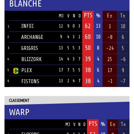
BLANCHE
PTS
ÉQUIPE
%
E±
T±
MJ
V
N
D
62
INFEC
13
1
10
12
9
0
3
1
60
10
ARCHANGE
-8
6
9
4
3
2
2
50
8
GRIGRIS
-24
5
13
5
5
3
3
39
4
BLIZZORK
25
-6
14
4
3
7
4
38
6
PLEX
17
9
17
7
5
5
5
38
4
-1
-7
FISTONS
13
2
4
7
6
CLASSEMENT
WARP
PTS
ÉQUIPE
%
E±
T±
MJ
V
N
D