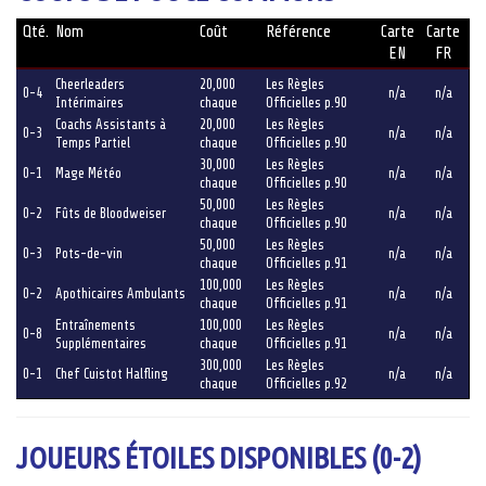
Qté.
Nom
Coût
Référence
Carte
Carte
EN
FR
Cheerleaders
20,000
Les Règles
0-4
n/a
n/a
Intérimaires
chaque
Officielles p.90
Coachs Assistants à
20,000
Les Règles
0-3
n/a
n/a
Temps Partiel
chaque
Officielles p.90
30,000
Les Règles
0-1
Mage Météo
n/a
n/a
chaque
Officielles p.90
50,000
Les Règles
0-2
Fûts de Bloodweiser
n/a
n/a
chaque
Officielles p.90
50,000
Les Règles
0-3
Pots-de-vin
n/a
n/a
chaque
Officielles p.91
100,000
Les Règles
0-2
Apothicaires Ambulants
n/a
n/a
chaque
Officielles p.91
Entraînements
100,000
Les Règles
0-8
n/a
n/a
Supplémentaires
chaque
Officielles p.91
300,000
Les Règles
0-1
Chef Cuistot Halfling
n/a
n/a
chaque
Officielles p.92
JOUEURS ÉTOILES DISPONIBLES (0-2)