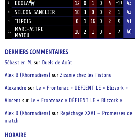
43
12
0
1
0
4
EBOLA
-11
7
42
SELDON SANGLIER
10
3
0
0
2
1
8
41
‘TIPOIS
0
1
16
0
2
0
9
MARC-ASTRE
40
10
2
1
0
1
10
2
MATOU
DERNIERS COMMENTAIRES
Sébastien M.
sur
Duels de Août
Alex B (Khornadiens)
sur
Zizanie chez les Fistons
Alexandre
sur
Le « Frontenac » DÉFIENT LE « Blizzork »
Vincent
sur
Le « Frontenac » DÉFIENT LE « Blizzork »
Alex B (Khornadiens)
sur
Repêchage XXVI – Promesses de
match
HORAIRE