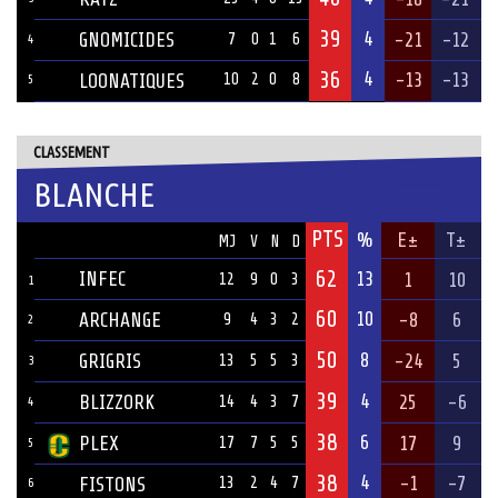
39
4
GNOMICIDES
-21
-12
7
0
1
6
4
36
4
-13
-13
LOONATIQUES
10
2
0
8
5
CLASSEMENT
BLANCHE
PTS
ÉQUIPE
%
E±
T±
MJ
V
N
D
62
INFEC
13
1
10
12
9
0
3
1
60
10
ARCHANGE
-8
6
9
4
3
2
2
50
8
GRIGRIS
-24
5
13
5
5
3
3
39
4
BLIZZORK
25
-6
14
4
3
7
4
38
6
PLEX
17
9
17
7
5
5
5
38
4
-1
-7
FISTONS
13
2
4
7
6