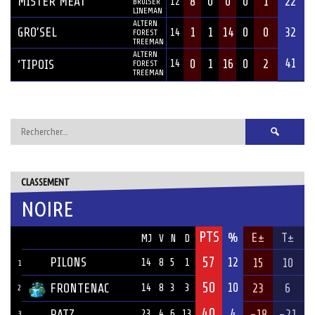
MISTER MEAT
8
0
0
0
1
22
12
BRUISER
LINEMAN
ALTERN
GRO’SEL
1
1
14
0
0
32
14
FOREST
TREEMAN
ALTERN
41
0
1
16
0
2
‘TIPOIS
14
FOREST
TREEMAN
Rechercher :
CLASSEMENT
NOIRE
PTS
ÉQUIPE
%
E±
T±
MJ
V
N
D
57
PILONS
12
15
10
14
8
5
1
1
50
10
FRONTENAC
23
6
14
8
3
3
2
40
4
RATZ
-18
-21
23
4
6
13
3