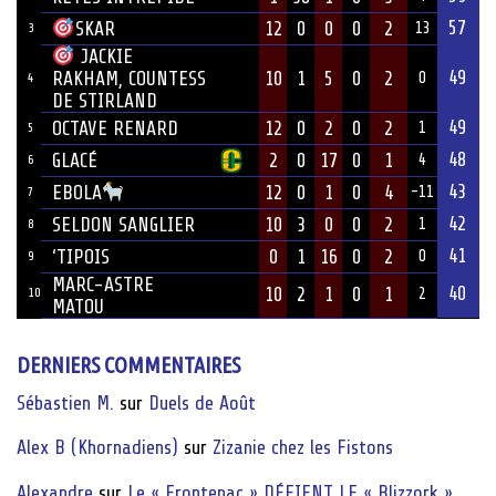
57
12
0
0
0
2
SKAR
13
3
JACKIE
49
10
1
5
0
2
RAKHAM, COUNTESS
0
4
DE STIRLAND
49
OCTAVE RENARD
12
0
2
0
2
1
5
48
GLACÉ
2
0
17
0
1
4
6
43
12
0
1
0
4
EBOLA
-11
7
42
SELDON SANGLIER
10
3
0
0
2
1
8
41
‘TIPOIS
0
1
16
0
2
0
9
MARC-ASTRE
40
10
2
1
0
1
10
2
MATOU
DERNIERS COMMENTAIRES
Sébastien M.
sur
Duels de Août
Alex B (Khornadiens)
sur
Zizanie chez les Fistons
Alexandre
sur
Le « Frontenac » DÉFIENT LE « Blizzork »