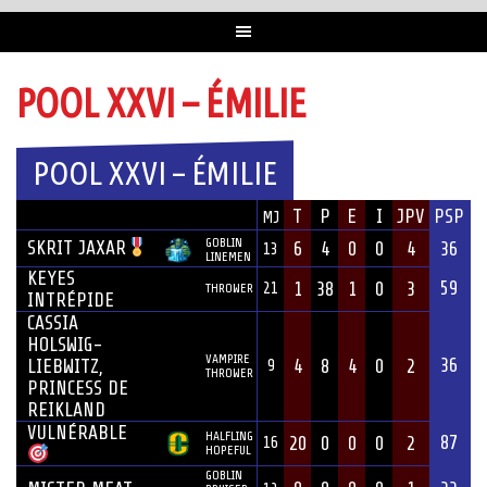
POOL XXVI – ÉMILIE
POOL XXVI – ÉMILIE
JOUEUR
T
P
E
I
JPV
PSP
MJ
ÉQUIPE
POSITION
GOBLIN
SKRIT JAXAR
6
4
0
0
4
36
13
LINEMEN
KEYES
59
1
38
1
0
3
21
THROWER
INTRÉPIDE
CASSIA
HOLSWIG-
VAMPIRE
36
LIEBWITZ,
4
8
4
0
2
9
THROWER
PRINCESS DE
REIKLAND
VULNÉRABLE
HALFLING
87
20
0
0
0
2
16
HOPEFUL
GOBLIN