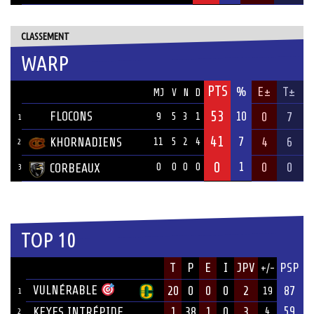
CLASSEMENT
WARP
PTS
ÉQUIPE
%
E±
T±
MJ
V
N
D
53
FLOCONS
10
0
7
9
5
3
1
1
41
7
KHORNADIENS
4
6
11
5
2
4
2
0
1
0
0
CORBEAUX
0
0
0
0
3
TOP 10
JOUEUR
T
P
E
I
JPV
PSP
+/-
ÉQUIPE
VULNÉRABLE
20
0
0
0
2
87
19
1
59
KEYES INTRÉPIDE
1
38
1
0
3
4
2