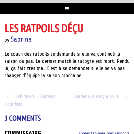
LES RATPOILS DÉÇU
Sabrina
by
Le coach des ratpoils se demande si elle va continué la
saison ou pas. Le dernier match le ratogre est mort. Rendu
là, ça fait très mal. C’est à se demander si elle ne va pas
changer d’équipe la saison prochaine.
Post
←
Défi relevé – Sauriens
Sauriens, le sang a coulé
→
victorieux
navigation
3 COMMENTS
COMMISSAIRE
Connectez-vous pour répondre