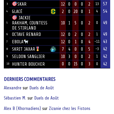
57
12
0
0
0
2
SKAR
13
3
54
GLACÉ
2
0
20
0
1
4
4
JACKIE
49
10
1
5
0
2
RAKHAM, COUNTESS
0
5
DE STIRLAND
49
OCTAVE RENARD
12
0
2
0
2
1
6
43
12
0
1
0
4
EBOLA
-11
7
42
7
4
0
0
5
SKRIT JAXAR
-3
8
42
SELDON SANGLIER
10
3
0
0
2
1
9
0
0
15
0
3
42
HUNTER BOUCHER
10
0
DERNIERS COMMENTAIRES
Alexandre
sur
Duels de Août
Sébastien M.
sur
Duels de Août
Alex B (Khornadiens)
sur
Zizanie chez les Fistons