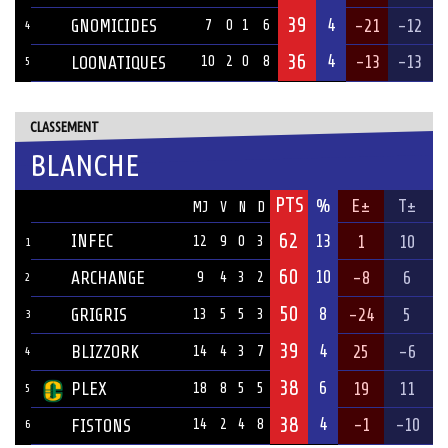
39
4
GNOMICIDES
-21
-12
7
0
1
6
4
36
4
-13
-13
LOONATIQUES
10
2
0
8
5
CLASSEMENT
BLANCHE
PTS
ÉQUIPE
%
E±
T±
MJ
V
N
D
62
INFEC
13
1
10
12
9
0
3
1
60
10
ARCHANGE
-8
6
9
4
3
2
2
50
8
GRIGRIS
-24
5
13
5
5
3
3
39
4
BLIZZORK
25
-6
14
4
3
7
4
38
6
PLEX
19
11
18
8
5
5
5
38
4
-1
-10
FISTONS
14
2
4
8
6