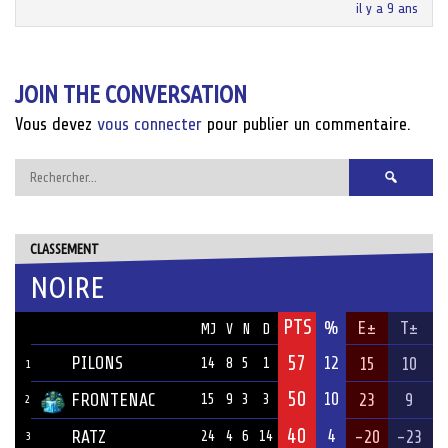
il y a 9 ans
JOIN THE CONVERSATION
Vous devez
vous connecter
pour publier un commentaire.
Rechercher :
CLASSEMENT
NOIRE
PTS
ÉQUIPE
%
E±
T±
MJ
V
N
D
57
PILONS
12
15
10
14
8
5
1
1
50
10
FRONTENAC
23
9
15
9
3
3
2
40
4
RATZ
-20
-23
24
4
6
14
3