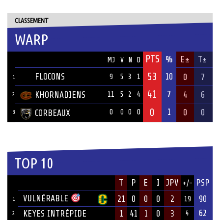
CLASSEMENT
WARP
PTS
ÉQUIPE
%
E±
T±
MJ
V
N
D
53
FLOCONS
10
0
7
9
5
3
1
1
41
7
KHORNADIENS
4
6
11
5
2
4
2
0
1
0
0
CORBEAUX
0
0
0
0
3
TOP 10
JOUEUR
T
P
E
I
JPV
PSP
+/-
ÉQUIPE
VULNÉRABLE
21
0
0
0
2
90
19
1
62
KEYES INTRÉPIDE
1
41
1
0
3
4
2