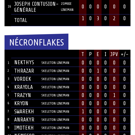
JOSEPH CONTUSION-
ZOMBIE
0
0
0
0
0
0
16
GÉNÉRALE
LINEMAN
1
0
3
0
2
0
TOTAL
NÉCRONFLAKES
JOUEUR
T
P
E
I
JPV
+/-
#
POSITION
NEKTHYS
0
0
0
0
0
0
1
SKELETON LINEMAN
THRAZAR
0
0
1
0
0
0
2
SKELETON LINEMAN
VORDEK
0
0
0
0
0
0
3
SKELETON LINEMAN
KRAYOLA
0
0
0
0
0
0
4
SKELETON LINEMAN
TRAZYN
0
0
0
0
1
0
5
SKELETON LINEMAN
KRYON
0
0
0
0
0
0
6
SKELETON LINEMAN
SWAREKH
1
0
0
0
0
0
7
SKELETON LINEMAN
ANRAKYR
0
0
0
0
0
0
8
SKELETON LINEMAN
IMOTEKH
0
0
0
0
0
0
9
SKELETON LINEMAN