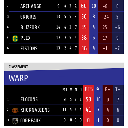
60
10
ARCHANGE
-8
6
9
4
3
2
2
50
8
GRIGRIS
-24
5
13
5
5
3
3
39
4
BLIZZORK
25
-6
14
4
3
7
4
38
6
PLEX
17
9
17
7
5
5
5
38
4
-1
-7
FISTONS
13
2
4
7
6
CLASSEMENT
WARP
PTS
ÉQUIPE
%
E±
T±
MJ
V
N
D
53
FLOCONS
10
0
7
9
5
3
1
1
41
7
KHORNADIENS
4
6
11
5
2
4
2
0
1
0
0
CORBEAUX
0
0
0
0
3