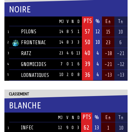
NOIRE
PTS
ÉQUIPE
%
E±
T±
MJ
V
N
D
57
PILONS
12
15
10
14
8
5
1
1
50
10
FRONTENAC
23
6
14
8
3
3
2
40
4
RATZ
-18
-21
23
4
6
13
3
39
4
GNOMICIDES
-21
-12
7
0
1
6
4
36
4
-13
-13
LOONATIQUES
10
2
0
8
5
CLASSEMENT
BLANCHE
PTS
ÉQUIPE
%
E±
T±
MJ
V
N
D
62
INFEC
13
1
10
12
9
0
3
1