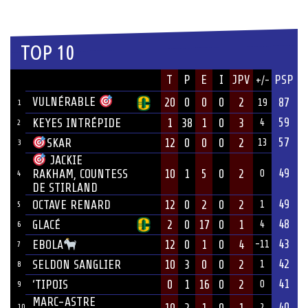
TOP 10
JOUEUR
T
P
E
I
JPV
PSP
+/-
ÉQUIPE
VULNÉRABLE
20
0
0
0
2
87
19
1
59
KEYES INTRÉPIDE
1
38
1
0
3
4
2
57
12
0
0
0
2
SKAR
13
3
JACKIE
49
10
1
5
0
2
RAKHAM, COUNTESS
0
4
DE STIRLAND
49
OCTAVE RENARD
12
0
2
0
2
1
5
48
GLACÉ
2
0
17
0
1
4
6
43
12
0
1
0
4
EBOLA
-11
7
42
SELDON SANGLIER
10
3
0
0
2
1
8
41
‘TIPOIS
0
1
16
0
2
0
9
MARC-ASTRE
40
10
2
1
0
1
10
2