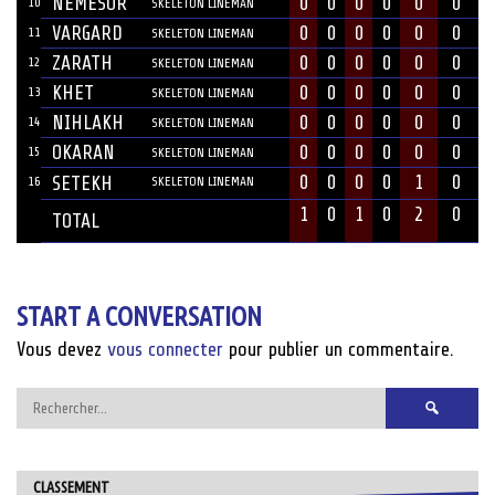
NEMESOR
0
0
0
0
0
0
10
SKELETON LINEMAN
VARGARD
0
0
0
0
0
0
11
SKELETON LINEMAN
ZARATH
0
0
0
0
0
0
12
SKELETON LINEMAN
KHET
0
0
0
0
0
0
13
SKELETON LINEMAN
NIHLAKH
0
0
0
0
0
0
14
SKELETON LINEMAN
OKARAN
0
0
0
0
0
0
15
SKELETON LINEMAN
0
0
0
0
1
0
SETEKH
16
SKELETON LINEMAN
1
0
1
0
2
0
TOTAL
START A CONVERSATION
Vous devez
vous connecter
pour publier un commentaire.
Rechercher :
CLASSEMENT