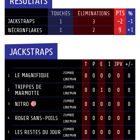
RÉSULTATS
PTS
ÉQUIPE
TOUCHÉS
ÉLIMINATIONS
%
-2
JACKSTRAPS
-1
1
3
9
+1
1
2
NÉCRONFLAKES
JACKSTRAPS
JOUEUR
T
P
E
I
JPV
+/-
#
POSITION
ZOMBIE
LE MAGNIFIQUE
0
0
0
0
0
0
1
LINEMAN
TRIPPES DE
ZOMBIE
0
0
1
0
0
0
2
MARMOTTE
LINEMAN
ZOMBIE
0
0
0
0
0
0
NITRO
3
LINEMAN
ZOMBIE
ROGER SANS-POILS
0
0
0
0
0
0
4
LINEMAN
ZOMBIE
LES RESTES DU JOUR
0
0
0
0
0
0
5
LINEMAN