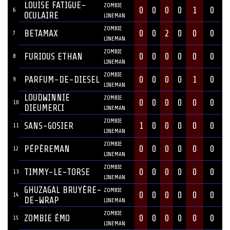
LOUISE FATIGUE-
ZOMBIE
0
0
0
0
1
0
6
OCULAIRE
LINEMAN
ZOMBIE
BETAMAX
0
0
2
0
0
0
7
LINEMAN
ZOMBIE
FURIOUS ETHAN
0
0
0
0
0
0
8
LINEMAN
ZOMBIE
PARFUM-DE-DIESEL
0
0
0
0
1
0
9
LINEMAN
LOUDWINNIE
ZOMBIE
0
0
0
0
0
0
10
DIEUMERCI
LINEMAN
ZOMBIE
SANS-GOSIER
1
0
0
0
0
0
11
LINEMAN
ZOMBIE
PÉPÈREMAN
0
0
0
0
0
0
12
LINEMAN
ZOMBIE
TIMMY-LE-TORSE
0
0
0
0
0
0
13
LINEMAN
GHUZAGAL BRUYÈRE-
ZOMBIE
0
0
0
0
0
0
14
DE-WRAP
LINEMAN
ZOMBIE
ZOMBIE ÉMO
0
0
0
0
0
0
15
LINEMAN