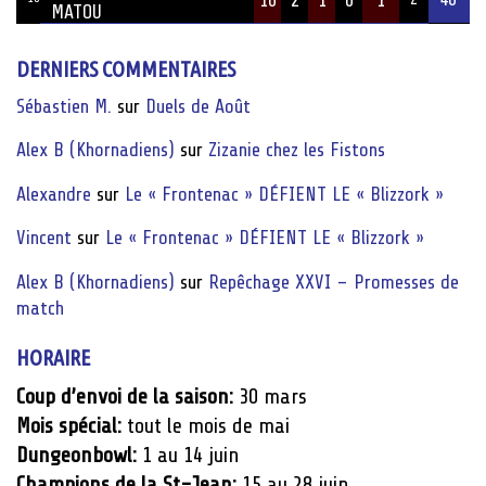
MATOU
DERNIERS COMMENTAIRES
Sébastien M.
sur
Duels de Août
Alex B (Khornadiens)
sur
Zizanie chez les Fistons
Alexandre
sur
Le « Frontenac » DÉFIENT LE « Blizzork »
Vincent
sur
Le « Frontenac » DÉFIENT LE « Blizzork »
Alex B (Khornadiens)
sur
Repêchage XXVI – Promesses de
match
HORAIRE
Coup d’envoi de la saison:
30 mars
Mois spécial:
tout le mois de mai
Dungeonbowl:
1 au 14 juin
Champions de la St-Jean:
15 au 28 juin