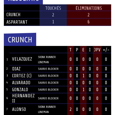
ÉQUIPE
TOUCHÉS
ÉLIMINATIONS
CRUNCH
2
2
1
6
ASPARTANT
CRUNCH
JOUEUR
T
P
E
I
JPV
+/-
#
POSITION
SKINK RUNNER
VELAZQUEZ
0
0
0
0
0
0
1
LINEMAN
DIAZ
0
0
0
0
0
0
2
SAURUS BLOCKER
CORTEZ (C)
0
0
1
0
0
0
3
SAURUS BLOCKER
ALVARADO
0
0
0
0
0
0
4
SAURUS BLOCKER
GONZALO
0
0
1
0
0
0
5
SAURUS BLOCKER
HERNANDEZ
0
0
0
0
0
0
6
SAURUS BLOCKER
II
SKINK RUNNER
ALONSO
2
0
0
0
0
0
7
LINEMAN