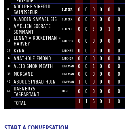
TÉRISQUE
ADOLPHE SIGFRID
0
0
0
0
0
0
8
BLITZER
SAINISSEUR
ALADDIN SAMAEL SIS
0
0
0
0
0
0
9
BLITZER
AMÉLIEN SOCRATE
0
0
5
0
1
0
10
BLITZER
SOMMANT
LENNY « ROCKETMAN »
0
0
0
0
0
0
15
CATCHER
HARVEY
KYRA
0
0
0
0
0
0
28
CATCHER
ANATHOLE EMOND
0
0
0
0
0
0
37
CATCHER
ALCID SMOK MEATH
0
0
1
0
0
0
38
LINEMAN
MORGANE
0
0
0
0
0
0
39
LINEMAN
ABDUL SINBAD HUIN
1
0
0
0
0
0
43
LINEMAN
DAENERYS
0
0
0
0
0
0
46
OGRE
TASPARTANT
1
1
6
0
1
0
TOTAL
START A CONVERSATION