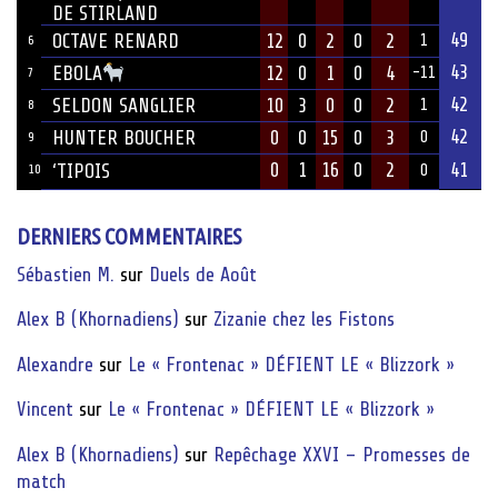
DE STIRLAND
49
OCTAVE RENARD
12
0
2
0
2
1
6
43
12
0
1
0
4
EBOLA
-11
7
42
SELDON SANGLIER
10
3
0
0
2
1
8
42
HUNTER BOUCHER
0
0
15
0
3
0
9
0
1
16
0
2
41
‘TIPOIS
10
0
DERNIERS COMMENTAIRES
Sébastien M.
sur
Duels de Août
Alex B (Khornadiens)
sur
Zizanie chez les Fistons
Alexandre
sur
Le « Frontenac » DÉFIENT LE « Blizzork »
Vincent
sur
Le « Frontenac » DÉFIENT LE « Blizzork »
Alex B (Khornadiens)
sur
Repêchage XXVI – Promesses de
match