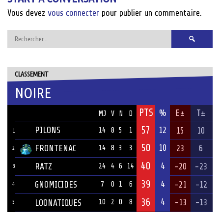
Vous devez
vous connecter
pour publier un commentaire.
Rechercher :
CLASSEMENT
NOIRE
PTS
ÉQUIPE
%
E±
T±
MJ
V
N
D
57
PILONS
12
15
10
14
8
5
1
1
50
10
FRONTENAC
23
6
14
8
3
3
2
40
4
RATZ
-20
-23
24
4
6
14
3
39
4
GNOMICIDES
-21
-12
7
0
1
6
4
36
4
-13
-13
LOONATIQUES
10
2
0
8
5