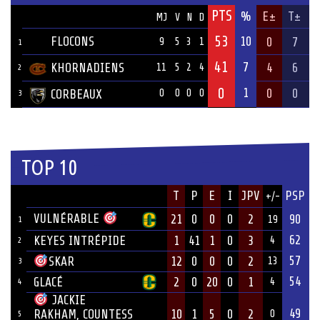
PTS
ÉQUIPE
%
E±
T±
MJ
V
N
D
53
FLOCONS
10
0
7
9
5
3
1
1
41
7
KHORNADIENS
4
6
11
5
2
4
2
0
1
0
0
CORBEAUX
0
0
0
0
3
TOP 10
JOUEUR
T
P
E
I
JPV
PSP
+/-
ÉQUIPE
VULNÉRABLE
21
0
0
0
2
90
19
1
62
KEYES INTRÉPIDE
1
41
1
0
3
4
2
57
12
0
0
0
2
SKAR
13
3
54
GLACÉ
2
0
20
0
1
4
4
JACKIE
49
10
1
5
0
2
RAKHAM, COUNTESS
0
5