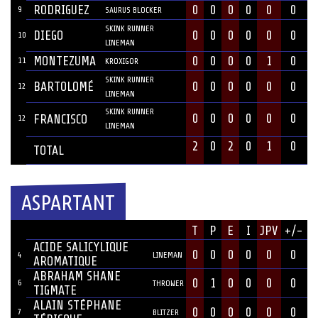
RODRIGUEZ
0
0
0
0
0
0
9
SAURUS BLOCKER
SKINK RUNNER
DIEGO
0
0
0
0
0
0
10
LINEMAN
MONTEZUMA
0
0
0
0
1
0
11
KROXIGOR
SKINK RUNNER
BARTOLOMÉ
0
0
0
0
0
0
12
LINEMAN
SKINK RUNNER
0
0
0
0
0
0
FRANCISCO
12
LINEMAN
2
0
2
0
1
0
TOTAL
ASPARTANT
JOUEUR
T
P
E
I
JPV
+/-
#
POSITION
ACIDE SALICYLIQUE
0
0
0
0
0
0
4
LINEMAN
AROMATIQUE
ABRAHAM SHANE
0
1
0
0
0
0
6
THROWER
TIGMATE
ALAIN STÉPHANE
0
0
0
0
0
0
7
BLITZER