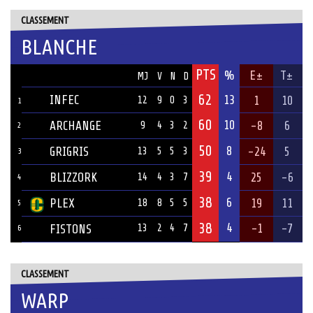
CLASSEMENT
BLANCHE
PTS
ÉQUIPE
%
E±
T±
MJ
V
N
D
62
INFEC
13
1
10
12
9
0
3
1
60
10
ARCHANGE
-8
6
9
4
3
2
2
50
8
GRIGRIS
-24
5
13
5
5
3
3
39
4
BLIZZORK
25
-6
14
4
3
7
4
38
6
PLEX
19
11
18
8
5
5
5
38
4
-1
-7
FISTONS
13
2
4
7
6
CLASSEMENT
WARP