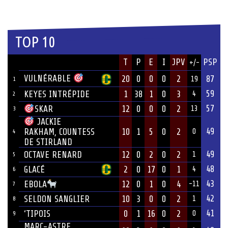
TOP 10
JOUEUR
T
P
E
I
JPV
PSP
+/-
ÉQUIPE
VULNÉRABLE
20
0
0
0
2
87
19
1
59
KEYES INTRÉPIDE
1
38
1
0
3
4
2
57
12
0
0
0
2
SKAR
13
3
JACKIE
49
10
1
5
0
2
RAKHAM, COUNTESS
0
4
DE STIRLAND
49
OCTAVE RENARD
12
0
2
0
2
1
5
48
GLACÉ
2
0
17
0
1
4
6
43
12
0
1
0
4
EBOLA
-11
7
42
SELDON SANGLIER
10
3
0
0
2
1
8
41
‘TIPOIS
0
1
16
0
2
0
9
MARC-ASTRE