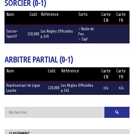
SORCIER (0-1)
Nom
Coût
Référence
Sorts
Carte
Carte
EN
FR
– Boule de
Sorcier-
Les Règles Officielles
150,000
Feu
Sportif
p.149
– Zap!
ARBITRE PARTIAL (0-1)
Nom
Coût
Référence
Carte
Carte
EN
FR
Représentant de Ligue
Les Règles Officielles
120,000
n/a
n/a
Louche
p.145
Rechercher :
CLASSEMENT