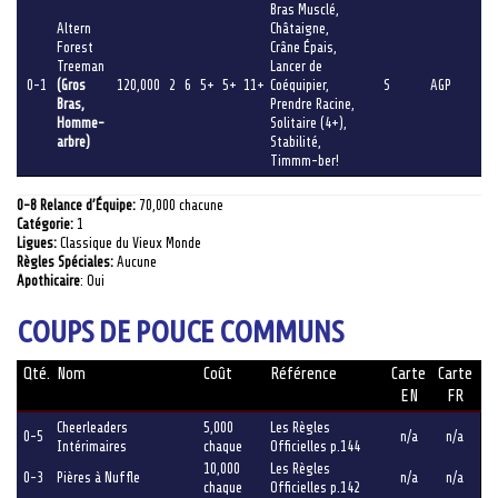
Bras Musclé,
Altern
Châtaigne,
Forest
Crâne Épais,
Treeman
Lancer de
0-1
(Gros
120,000
2
6
5+
5+
11+
Coéquipier,
S
AGP
Bras,
Prendre Racine,
Homme-
Solitaire (4+),
arbre)
Stabilité,
Timmm-ber!
0-8 Relance d’Équipe:
70,000 chacune
Catégorie:
1
Ligues:
Classique du Vieux Monde
Règles Spéciales:
Aucune
Apothicaire
: Oui
COUPS DE POUCE COMMUNS
Qté.
Nom
Coût
Référence
Carte
Carte
EN
FR
Cheerleaders
5,000
Les Règles
0-5
n/a
n/a
Intérimaires
chaque
Officielles p.144
10,000
Les Règles
0-3
Pières à Nuffle
n/a
n/a
chaque
Officielles p.142