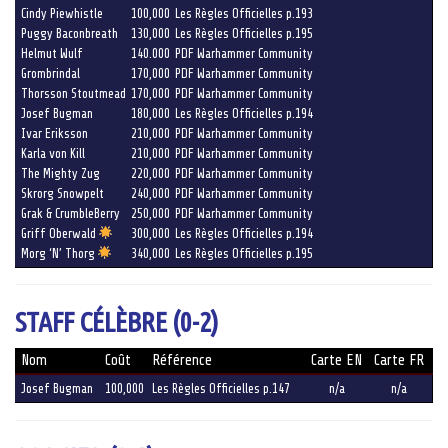
Cindy Piewhistle
100,000
Les Règles Officielles p.193
Puggy Baconbreath
130,000
Les Règles Officielles p.195
Helmut Wulf
140.000
PDF Warhammer Community
Grombrindal
170,000
PDF Warhammer Community
Thorsson Stoutmead
170,000
PDF Warhammer Community
Josef Bugman
180,000
Les Règles Officielles p.194
Ivar Eriksson
210,000
PDF Warhammer Community
Karla von Kill
210,000
PDF Warhammer Community
The Mighty Zug
220,000
PDF Warhammer Community
Skrorg Snowpelt
240,000
PDF Warhammer Community
Grak & CrumbleBerry
250,000
PDF Warhammer Community
Griff Oberwald
300,000
Les Règles Officielles p.194
Morg ‘N’ Thorg
340,000
Les Règles Officielles p.195
STAFF CÉLÈBRE (0-2)
Nom
Coût
Référence
Carte EN
Carte FR
Josef Bugman
100,000
Les Règles Officielles p.147
n/a
n/a