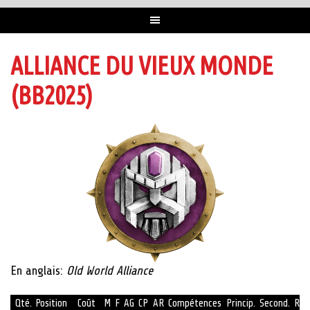
ALLIANCE DU VIEUX MONDE
(BB2025)
En anglais:
Old World Alliance
Qté.
Position
Coût
M
F
AG
CP
AR
Compétences
Princip.
Second.
Rep