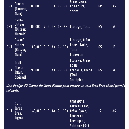
Crâne Épais,
Runner
0-1
80,000
6
3
3+
4+
9+
Prise Sûre,
GP
AS
(Coureur,
Sprint
Nain)
Human
Blitzer
0-1
85,000
7
3
3+
4+
9+
Blocage, Tacle
GS
A
(Blitzer,
Humain)
Dwarf
Blocage, Crâne
Blitzer
Épais, Tacle,
0-1
100,000
5
3
4+
4+
10+
GS
P
(Blitzer,
Tacle
Nain)
Plongeant
Blocage, Crâne
Troll
Épais,
Slayer
0-1
95,000
5
3
4+
5+
9+
Frénésie, Haine
GS
A
(Nain,
(
Troll
),
Spécial)
Intrépide
Une équipe d’Alliance du Vieux Monde peut inclure un seul Gros Bras choisi parmi les
suivants:
Châtaigne,
Ogre
Cerveau Lent,
(Gros
0-1
140,000
5
5
4+
5+
10+
Crâne Épais,
S
AG
Bras,
Lancer de
Ogre)
Coéquipier,
Solitaire (3+)