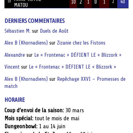
40
10
2
1
0
1
10
2
MATOU
DERNIERS COMMENTAIRES
Sébastien M.
sur
Duels de Août
Alex B (Khornadiens)
sur
Zizanie chez les Fistons
Alexandre
sur
Le « Frontenac » DÉFIENT LE « Blizzork »
Vincent
sur
Le « Frontenac » DÉFIENT LE « Blizzork »
Alex B (Khornadiens)
sur
Repêchage XXVI – Promesses de
match
HORAIRE
Coup d’envoi de la saison:
30 mars
Mois spécial:
tout le mois de mai
Dungeonbowl:
1 au 14 juin