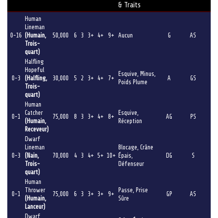
& Traits
Human
Lineman
0-16
(Humain,
50,000
6
3
3+
4+
9+
Aucun
G
AS
Trois-
quart)
Halfling
Hopeful
Esquive, Minus,
0-3
(Halfling,
30,000
5
2
3+
4+
7+
A
GS
Poids Plume
Trois-
quart)
Human
Catcher
Esquive,
0-1
75,000
8
3
3+
4+
8+
AG
PS
(Humain,
Réception
Receveur)
Dwarf
Lineman
Blocage, Crâne
0-3
(Nain,
70,000
4
3
4+
5+
10+
Épais,
DG
S
Trois-
Défenseur
quart)
Human
Thrower
Passe, Prise
0-1
75,000
6
3
3+
3+
9+
GP
AS
(Humain,
Sûre
Lanceur)
Dwarf