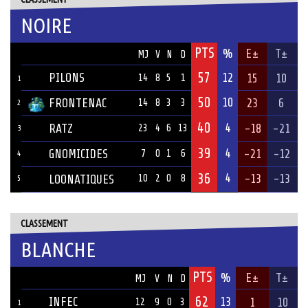
NOIRE
PTS
ÉQUIPE
%
E±
T±
MJ
V
N
D
57
PILONS
12
15
10
14
8
5
1
1
50
10
FRONTENAC
23
6
14
8
3
3
2
40
4
RATZ
-18
-21
23
4
6
13
3
39
4
GNOMICIDES
-21
-12
7
0
1
6
4
36
4
-13
-13
LOONATIQUES
10
2
0
8
5
CLASSEMENT
BLANCHE
PTS
ÉQUIPE
%
E±
T±
MJ
V
N
D
62
INFEC
13
1
10
12
9
0
3
1