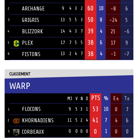
60
10
ARCHANGE
-8
6
9
4
3
2
2
50
8
GRIGRIS
-24
5
13
5
5
3
3
39
4
BLIZZORK
25
-6
14
4
3
7
4
38
6
PLEX
17
9
17
7
5
5
5
38
4
-1
-7
FISTONS
13
2
4
7
6
CLASSEMENT
WARP
PTS
ÉQUIPE
%
E±
T±
MJ
V
N
D
53
FLOCONS
10
0
7
9
5
3
1
1
41
7
KHORNADIENS
4
6
11
5
2
4
2
0
1
0
0
CORBEAUX
0
0
0
0
3