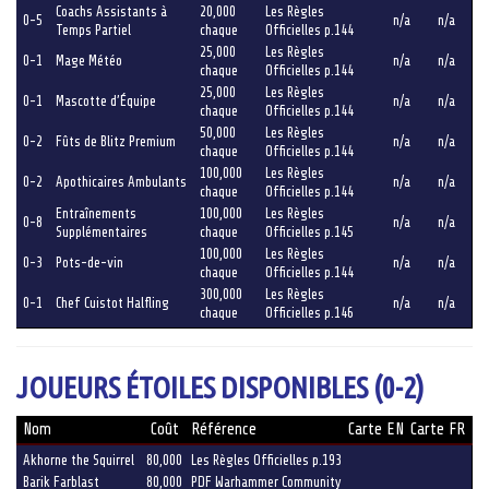
Coachs Assistants à
20,000
Les Règles
0-5
n/a
n/a
Temps Partiel
chaque
Officielles p.144
25,000
Les Règles
0-1
Mage Météo
n/a
n/a
chaque
Officielles p.144
25,000
Les Règles
0-1
Mascotte d’Équipe
n/a
n/a
chaque
Officielles p.144
50,000
Les Règles
0-2
Fûts de Blitz Premium
n/a
n/a
chaque
Officielles p.144
100,000
Les Règles
0-2
Apothicaires Ambulants
n/a
n/a
chaque
Officielles p.144
Entraînements
100,000
Les Règles
0-8
n/a
n/a
Supplémentaires
chaque
Officielles p.145
100,000
Les Règles
0-3
Pots-de-vin
n/a
n/a
chaque
Officielles p.144
300,000
Les Règles
0-1
Chef Cuistot Halfling
n/a
n/a
chaque
Officielles p.146
JOUEURS ÉTOILES DISPONIBLES (0-2)
Nom
Coût
Référence
Carte EN
Carte FR
Akhorne the Squirrel
80,000
Les Règles Officielles p.193
Barik Farblast
80,000
PDF Warhammer Community